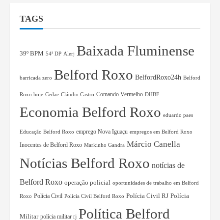
TAGS
Baixada Fluminense
39º BPM
54ª DP
Alerj
Belford Roxo
BelfordRoxo24h
barricada zero
Belford
Comando Vermelho
Roxo hoje
Cedae
Cláudio Castro
DHBF
Economia Belford Roxo
eduardo paes
Educação Belford Roxo
emprego Nova Iguaçu
empregos em Belford Roxo
Márcio Canella
Inocentes de Belford Roxo
Markinho Gandra
Notícias Belford Roxo
notícias de
Belford Roxo
operação policial
oportunidades de trabalho em Belford
Polícia Civil RJ
Polícia Civil
Polícia
Roxo
Polícia Civil Belford Roxo
Política Belford
Militar
polícia militar rj