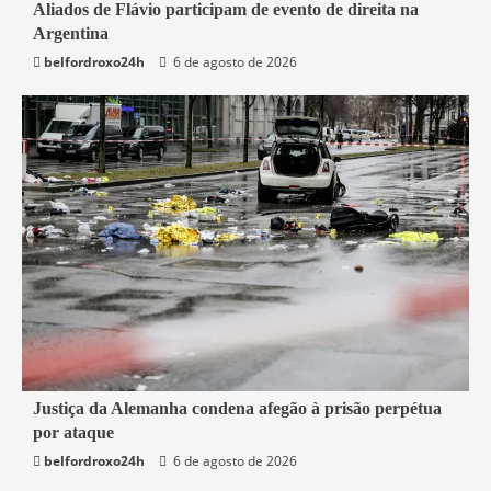
2 min read
Aliados de Flávio participam de evento de direita na
Argentina
Mundo
belfordroxo24h
6 de agosto de 2026
1 min read
Justiça da Alemanha condena afegão à prisão perpétua
por ataque
Mundo
belfordroxo24h
6 de agosto de 2026