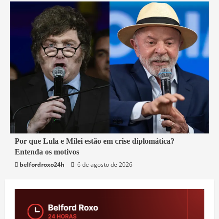
3 min read
Por que Lula e Milei estão em crise diplomática?
Entenda os motivos
Mundo
belfordroxo24h
6 de agosto de 2026