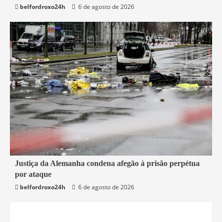
belfordroxo24h
6 de agosto de 2026
1 min read
Justiça da Alemanha condena afegão à prisão perpétua
por ataque
Mundo
belfordroxo24h
6 de agosto de 2026