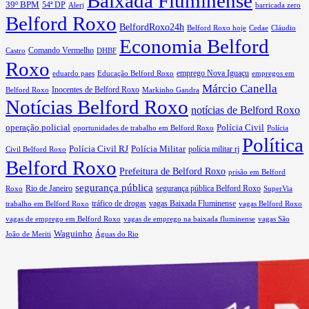
Baixada Fluminense
39º BPM
54ª DP
barricada zero
Alerj
Belford Roxo
BelfordRoxo24h
Belford Roxo hoje
Cedae
Cláudio
Economia Belford
Comando Vermelho
Castro
DHBF
Roxo
eduardo paes
Educação Belford Roxo
emprego Nova Iguaçu
empregos em
Márcio Canella
Belford Roxo
Inocentes de Belford Roxo
Markinho Gandra
Notícias Belford Roxo
notícias de Belford Roxo
operação policial
Polícia Civil
oportunidades de trabalho em Belford Roxo
Polícia
Política
Polícia Civil RJ
Polícia Militar
Civil Belford Roxo
polícia militar rj
Belford Roxo
Prefeitura de Belford Roxo
prisão em Belford
segurança pública
Rio de Janeiro
segurança pública Belford Roxo
Roxo
SuperVia
tráfico de drogas
vagas Baixada Fluminense
trabalho em Belford Roxo
vagas Belford Roxo
vagas de emprego em Belford Roxo
vagas de emprego na baixada fluminense
vagas São
Waguinho
João de Meriti
Águas do Rio