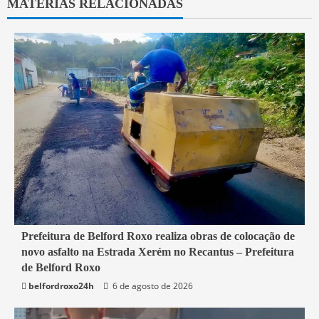
MATÉRIAS RELACIONADAS
2 min read
Prefeitura de Belford Roxo realiza obras de colocação de
novo asfalto na Estrada Xerém no Recantus – Prefeitura
Belford Roxo
de Belford Roxo
belfordroxo24h
6 de agosto de 2026