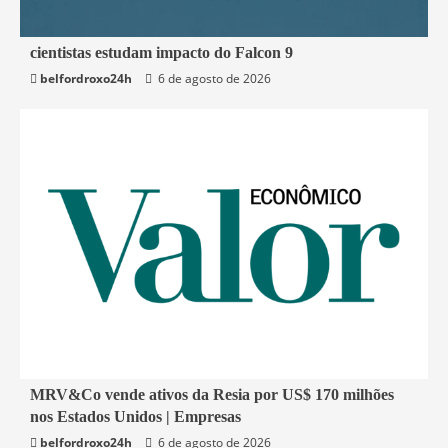
2 min read
cientistas estudam impacto do Falcon 9
belfordroxo24h
6 de agosto de 2026
Mundo
2 min read
MRV&Co vende ativos da Resia por US$ 170 milhões
nos Estados Unidos | Empresas
Economia
belfordroxo24h
6 de agosto de 2026