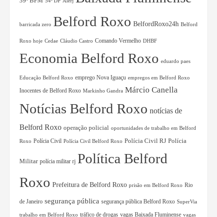
39º BPM
54ª DP
Alerj
Belford Roxo
BelfordRoxo24h
barricada zero
Belford
Comando Vermelho
Roxo hoje
Cedae
Cláudio Castro
DHBF
Economia Belford Roxo
eduardo paes
Educação Belford Roxo
emprego Nova Iguaçu
empregos em Belford Roxo
Márcio Canella
Inocentes de Belford Roxo
Markinho Gandra
Notícias Belford Roxo
notícias de
Belford Roxo
operação policial
oportunidades de trabalho em Belford
Polícia Civil RJ
Polícia Civil
Polícia
Roxo
Polícia Civil Belford Roxo
Política Belford
Militar
polícia militar rj
Roxo
Prefeitura de Belford Roxo
Rio
prisão em Belford Roxo
segurança pública
de Janeiro
segurança pública Belford Roxo
SuperVia
tráfico de drogas
vagas Baixada Fluminense
trabalho em Belford Roxo
vagas