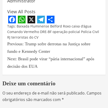
Administrator
View All Posts
Facebook
WhatsApp
X
Telegram
Share
Tags:
Baixada Fluminense
Belford Roxo
caixa d’água
Comando Vermelho
DRE-BF
operação policial
Polícia Civil
RJ
terroristas do CV
Previous:
Trump sofre derrotas na Justiça sobre
fundo e Kennedy Center
Next:
Brasil pode virar “pária internacional” após
decisão dos EUA
Deixe um comentário
O seu endereço de e-mail não será publicado.
Campos
obrigatórios são marcados com
*