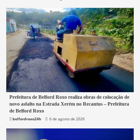
2 min read
Prefeitura de Belford Roxo realiza obras de colocação de
novo asfalto na Estrada Xerém no Recantus – Prefeitura
Belford Roxo
de Belford Roxo
belfordroxo24h
6 de agosto de 2026