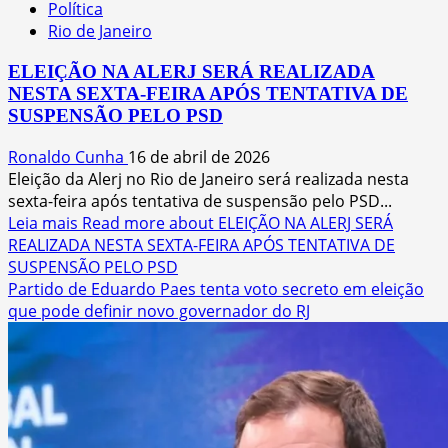
Política
Rio de Janeiro
ELEIÇÃO NA ALERJ SERÁ REALIZADA
NESTA SEXTA-FEIRA APÓS TENTATIVA DE
SUSPENSÃO PELO PSD
Ronaldo Cunha
16 de abril de 2026
Eleição da Alerj no Rio de Janeiro será realizada nesta
sexta-feira após tentativa de suspensão pelo PSD...
Leia mais
Read more about ELEIÇÃO NA ALERJ SERÁ
REALIZADA NESTA SEXTA-FEIRA APÓS TENTATIVA DE
SUSPENSÃO PELO PSD
Partido de Eduardo Paes tenta voto secreto em eleição
que pode definir novo governador do RJ