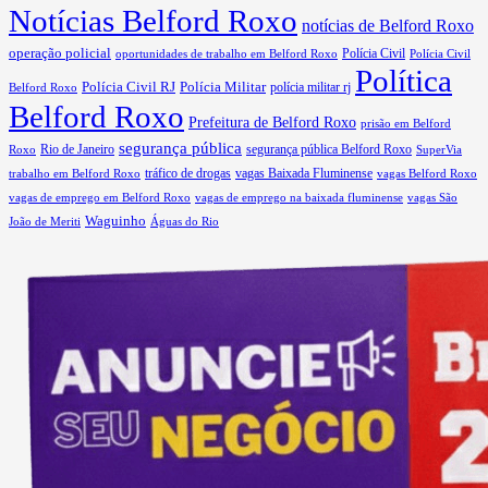
Notícias Belford Roxo
notícias de Belford Roxo
operação policial
Polícia Civil
oportunidades de trabalho em Belford Roxo
Polícia Civil
Política
Polícia Civil RJ
Polícia Militar
Belford Roxo
polícia militar rj
Belford Roxo
Prefeitura de Belford Roxo
prisão em Belford
segurança pública
Rio de Janeiro
segurança pública Belford Roxo
Roxo
SuperVia
tráfico de drogas
vagas Baixada Fluminense
trabalho em Belford Roxo
vagas Belford Roxo
vagas de emprego em Belford Roxo
vagas de emprego na baixada fluminense
vagas São
Waguinho
João de Meriti
Águas do Rio