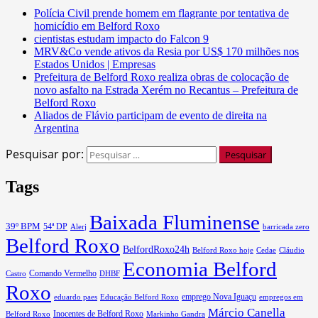
Polícia Civil prende homem em flagrante por tentativa de
homicídio em Belford Roxo
cientistas estudam impacto do Falcon 9
MRV&Co vende ativos da Resia por US$ 170 milhões nos
Estados Unidos | Empresas
Prefeitura de Belford Roxo realiza obras de colocação de
novo asfalto na Estrada Xerém no Recantus – Prefeitura de
Belford Roxo
Aliados de Flávio participam de evento de direita na
Argentina
Pesquisar por:
Tags
Baixada Fluminense
39º BPM
54ª DP
barricada zero
Alerj
Belford Roxo
BelfordRoxo24h
Belford Roxo hoje
Cedae
Cláudio
Economia Belford
Comando Vermelho
Castro
DHBF
Roxo
eduardo paes
Educação Belford Roxo
emprego Nova Iguaçu
empregos em
Márcio Canella
Belford Roxo
Inocentes de Belford Roxo
Markinho Gandra