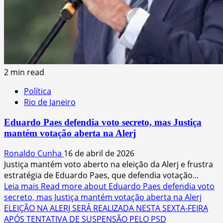
2 min read
Política
Rio de Janeiro
Eduardo Paes defendia voto secreto, mas Justiça
mantém votação aberta na Alerj
Ronaldo Cunha
16 de abril de 2026
Justiça mantém voto aberto na eleição da Alerj e frustra
estratégia de Eduardo Paes, que defendia votação...
Leia mais
Read more about Eduardo Paes defendia voto
secreto, mas Justiça mantém votação aberta na Alerj
ELEIÇÃO NA ALERJ SERÁ REALIZADA NESTA SEXTA-FEIRA
APÓS TENTATIVA DE SUSPENSÃO PELO PSD