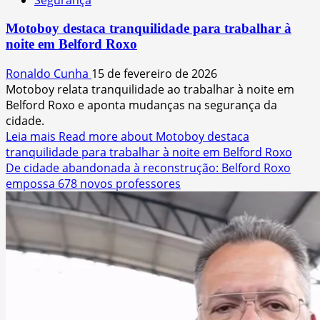
Motoboy destaca tranquilidade para trabalhar à
noite em Belford Roxo
Ronaldo Cunha
15 de fevereiro de 2026
Motoboy relata tranquilidade ao trabalhar à noite em
Belford Roxo e aponta mudanças na segurança da
cidade.
Leia mais
Read more about Motoboy destaca
tranquilidade para trabalhar à noite em Belford Roxo
De cidade abandonada à reconstrução: Belford Roxo
empossa 678 novos professores