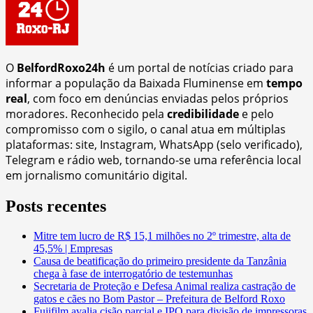
O
BelfordRoxo24h
é um portal de notícias criado para
informar a população da Baixada Fluminense em
tempo
real
, com foco em denúncias enviadas pelos próprios
moradores. Reconhecido pela
credibilidade
e pelo
compromisso com o sigilo, o canal atua em múltiplas
plataformas: site, Instagram, WhatsApp (selo verificado),
Telegram e rádio web, tornando-se uma referência local
em jornalismo comunitário digital.
Posts recentes
Mitre tem lucro de R$ 15,1 milhões no 2º trimestre, alta de
45,5% | Empresas
Causa de beatificação do primeiro presidente da Tanzânia
chega à fase de interrogatório de testemunhas
Secretaria de Proteção e Defesa Animal realiza castração de
gatos e cães no Bom Pastor – Prefeitura de Belford Roxo
Fujifilm avalia cisão parcial e IPO para divisão de impressoras