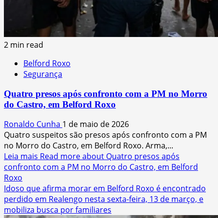
2 min read
Belford Roxo
Segurança
Quatro presos após confronto com a PM no Morro
do Castro, em Belford Roxo
Ronaldo Cunha
1 de maio de 2026
Quatro suspeitos são presos após confronto com a PM
no Morro do Castro, em Belford Roxo. Arma,...
Leia mais
Read more about Quatro presos após
confronto com a PM no Morro do Castro, em Belford
Roxo
Idoso que afirma morar em Belford Roxo é encontrado
perdido em Realengo nesta sexta-feira, 13 de março, e
mobiliza busca por familiares