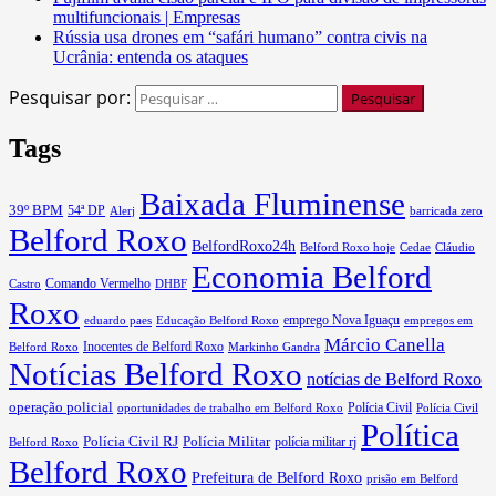
multifuncionais | Empresas
Rússia usa drones em “safári humano” contra civis na
Ucrânia: entenda os ataques
Pesquisar por:
Tags
Baixada Fluminense
39º BPM
54ª DP
barricada zero
Alerj
Belford Roxo
BelfordRoxo24h
Belford Roxo hoje
Cedae
Cláudio
Economia Belford
Comando Vermelho
Castro
DHBF
Roxo
eduardo paes
Educação Belford Roxo
emprego Nova Iguaçu
empregos em
Márcio Canella
Belford Roxo
Inocentes de Belford Roxo
Markinho Gandra
Notícias Belford Roxo
notícias de Belford Roxo
operação policial
Polícia Civil
oportunidades de trabalho em Belford Roxo
Polícia Civil
Política
Polícia Civil RJ
Polícia Militar
Belford Roxo
polícia militar rj
Belford Roxo
Prefeitura de Belford Roxo
prisão em Belford