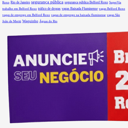
segurança pública
Rio de Janeiro
segurança pública Belford Roxo
Roxo
SuperVia
tráfico de drogas
vagas Baixada Fluminense
trabalho em Belford Roxo
vagas Belford Roxo
vagas de emprego em Belford Roxo
vagas de emprego na baixada fluminense
vagas São
Waguinho
João de Meriti
Águas do Rio