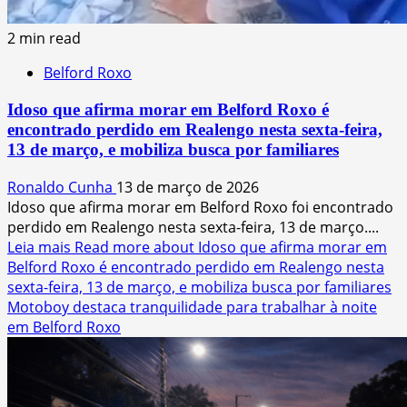
2 min read
Belford Roxo
Idoso que afirma morar em Belford Roxo é
encontrado perdido em Realengo nesta sexta-feira,
13 de março, e mobiliza busca por familiares
Ronaldo Cunha
13 de março de 2026
Idoso que afirma morar em Belford Roxo foi encontrado
perdido em Realengo nesta sexta-feira, 13 de março....
Leia mais
Read more about Idoso que afirma morar em
Belford Roxo é encontrado perdido em Realengo nesta
sexta-feira, 13 de março, e mobiliza busca por familiares
Motoboy destaca tranquilidade para trabalhar à noite
em Belford Roxo