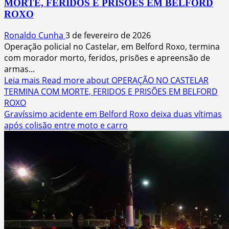
MORTE, FERIDOS E PRISÕES EM BELFORD
ROXO
Ronaldo Cunha
3 de fevereiro de 2026
Operação policial no Castelar, em Belford Roxo, termina
com morador morto, feridos, prisões e apreensão de
armas...
Leia mais
Read more about OPERAÇÃO NO CASTELAR
TERMINA COM MORTE, FERIDOS E PRISÕES EM BELFORD
ROXO
Gravíssimo acidente em Belford Roxo deixa duas vítimas
após colisão entre moto e carro