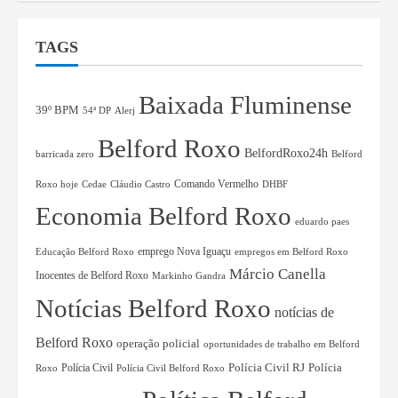
TAGS
Baixada Fluminense
39º BPM
54ª DP
Alerj
Belford Roxo
BelfordRoxo24h
barricada zero
Belford
Comando Vermelho
Roxo hoje
Cedae
Cláudio Castro
DHBF
Economia Belford Roxo
eduardo paes
Educação Belford Roxo
emprego Nova Iguaçu
empregos em Belford Roxo
Márcio Canella
Inocentes de Belford Roxo
Markinho Gandra
Notícias Belford Roxo
notícias de
Belford Roxo
operação policial
oportunidades de trabalho em Belford
Polícia Civil RJ
Polícia Civil
Polícia
Roxo
Polícia Civil Belford Roxo