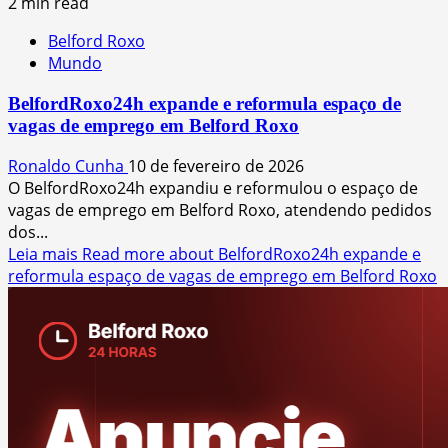
2 min read
Belford Roxo
Mundo
BelfordRoxo24h expande e reformula espaço de
vagas de emprego em Belford Roxo
Ronaldo Cunha
10 de fevereiro de 2026
O BelfordRoxo24h expandiu e reformulou o espaço de
vagas de emprego em Belford Roxo, atendendo pedidos
dos...
Leia mais
Read more about BelfordRoxo24h expande e
reformula espaço de vagas de emprego em Belford Roxo