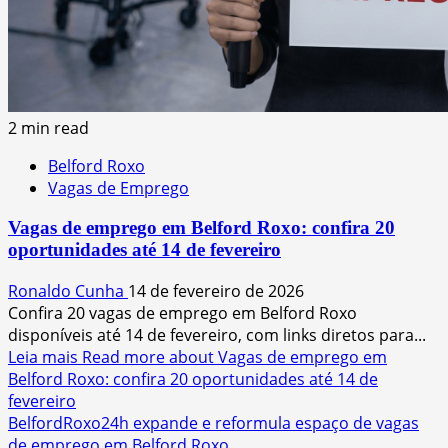
2 min read
Belford Roxo
Vagas de Emprego
Vagas de emprego em Belford Roxo: confira 20
oportunidades até 14 de fevereiro
Ronaldo Cunha
14 de fevereiro de 2026
Confira 20 vagas de emprego em Belford Roxo
disponíveis até 14 de fevereiro, com links diretos para...
Leia mais
Read more about Vagas de emprego em
Belford Roxo: confira 20 oportunidades até 14 de
fevereiro
BelfordRoxo24h expande e reformula espaço de vagas
de emprego em Belford Roxo