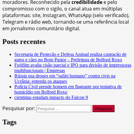
moradores. Reconhecido pela
credibilidade
e pelo
compromisso com o sigilo, o canal atua em múltiplas
plataformas: site, Instagram, WhatsApp (selo verificado),
Telegram e rádio web, tornando-se uma referência local
em jornalismo comunitário digital.
Posts recentes
Secretaria de Proteção e Defesa Animal realiza castração de
gatos e cães no Bom Pastor – Prefeitura de Belford Roxo
Fujifilm avalia cisão parcial e IPO para divisão de impressoras
multifuncionais | Empresas
Rússia usa drones em “safári humano” contra civis na
Ucrânia: entenda os ataques
Polícia Civil prende homem em flagrante por tentativa de
homicídio em Belford Roxo
cientistas estudam impacto do Falcon 9
Pesquisar por:
Tags