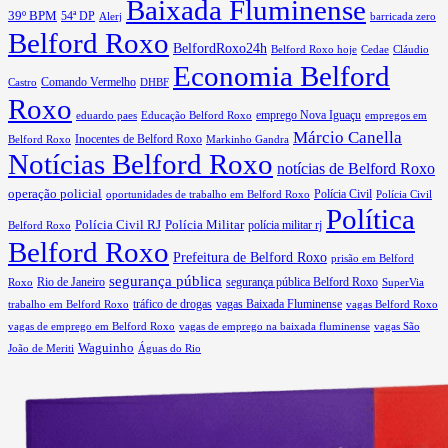
Baixada Fluminense
39º BPM
54ª DP
barricada zero
Alerj
Belford Roxo
BelfordRoxo24h
Belford Roxo hoje
Cedae
Cláudio
Economia Belford
Comando Vermelho
Castro
DHBF
Roxo
eduardo paes
Educação Belford Roxo
emprego Nova Iguaçu
empregos em
Márcio Canella
Belford Roxo
Inocentes de Belford Roxo
Markinho Gandra
Notícias Belford Roxo
notícias de Belford Roxo
operação policial
Polícia Civil
oportunidades de trabalho em Belford Roxo
Polícia Civil
Política
Polícia Civil RJ
Polícia Militar
Belford Roxo
polícia militar rj
Belford Roxo
Prefeitura de Belford Roxo
prisão em Belford
segurança pública
Rio de Janeiro
segurança pública Belford Roxo
Roxo
SuperVia
tráfico de drogas
vagas Baixada Fluminense
trabalho em Belford Roxo
vagas Belford Roxo
vagas de emprego em Belford Roxo
vagas de emprego na baixada fluminense
vagas São
Waguinho
João de Meriti
Águas do Rio