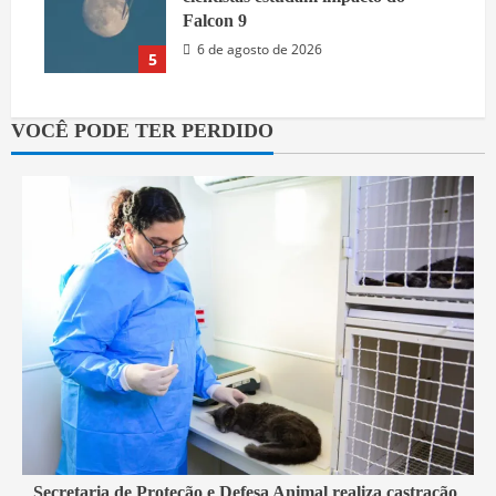
Falcon 9
6 de agosto de 2026
5
VOCÊ PODE TER PERDIDO
2 min read
Secretaria de Proteção e Defesa Animal realiza castração