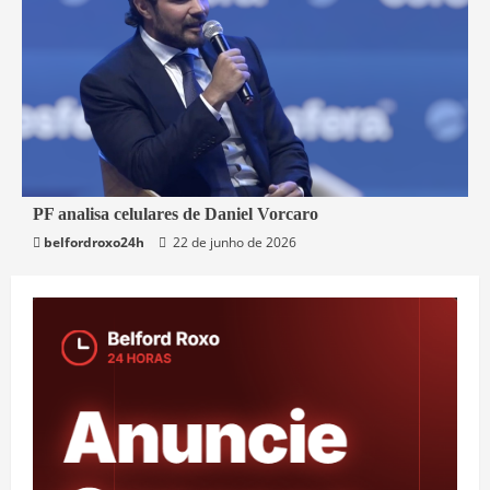
3 min read
PF analisa celulares de Daniel Vorcaro
belfordroxo24h
22 de junho de 2026
Brasil