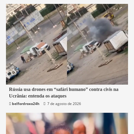
2 min read
Rússia usa drones em “safári humano” contra civis na
Ucrânia: entenda os ataques
Mundo
belfordroxo24h
7 de agosto de 2026