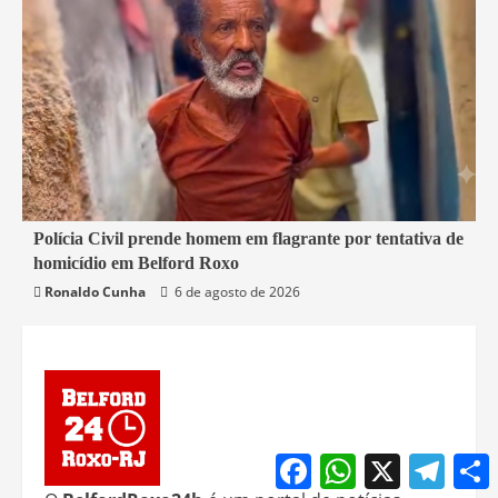
2 min read
Polícia Civil prende homem em flagrante por tentativa de
homicídio em Belford Roxo
Belford Roxo
Segurança
Ronaldo Cunha
6 de agosto de 2026
Facebook
WhatsApp
X
Teleg