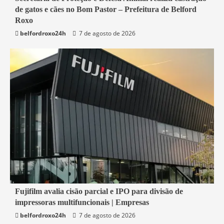
de gatos e cães no Bom Pastor – Prefeitura de Belford
Belford Roxo
Roxo
belfordroxo24h
7 de agosto de 2026
2 min read
Fujifilm avalia cisão parcial e IPO para divisão de
impressoras multifuncionais | Empresas
Economia
belfordroxo24h
7 de agosto de 2026