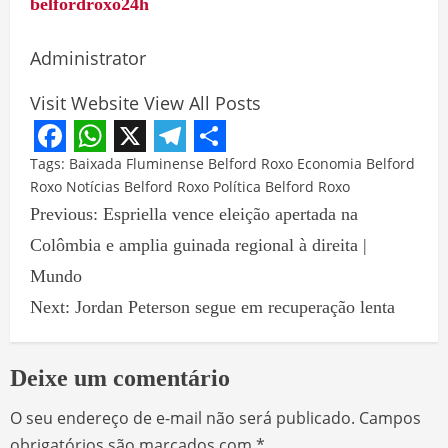
belfordroxo24h
Administrator
Visit Website
View All Posts
Facebook
WhatsApp
X
Telegram
Share
Tags:
Baixada Fluminense
Belford Roxo
Economia Belford
Roxo
Notícias Belford Roxo
Política Belford Roxo
Previous:
Espriella vence eleição apertada na
Colômbia e amplia guinada regional à direita |
Mundo
Next:
Jordan Peterson segue em recuperação lenta
Deixe um comentário
O seu endereço de e-mail não será publicado.
Campos
obrigatórios são marcados com
*