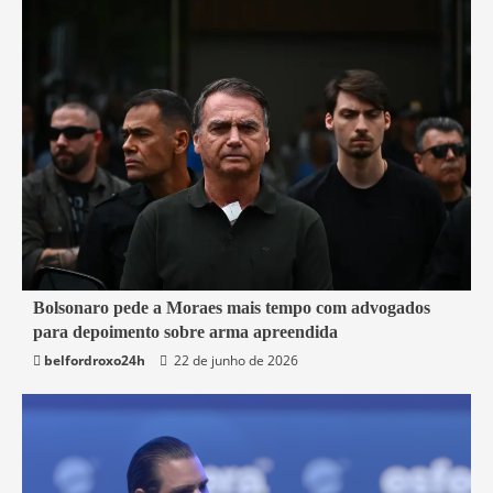
3 min read
Bolsonaro pede a Moraes mais tempo com advogados
para depoimento sobre arma apreendida
Brasil
belfordroxo24h
22 de junho de 2026