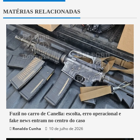
MATÉRIAS RELACIONADAS
7 min read
Fuzil no carro de Canella: escolta, erro operacional e
fake news entram no centro do caso
Belford Roxo
Brasil
Política
Segurança
Ronaldo Cunha
10 de julho de 2026