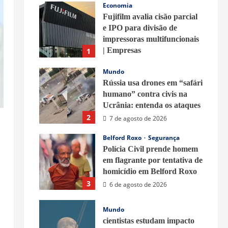
Economia
Fujifilm avalia cisão parcial
e IPO para divisão de
impressoras multifuncionais
| Empresas
1
7 de agosto de 2026
Mundo
Rússia usa drones em “safári
humano” contra civis na
Ucrânia: entenda os ataques
2
7 de agosto de 2026
Belford Roxo
Segurança
Polícia Civil prende homem
em flagrante por tentativa de
homicídio em Belford Roxo
,
3
6 de agosto de 2026
Mundo
cientistas estudam impacto