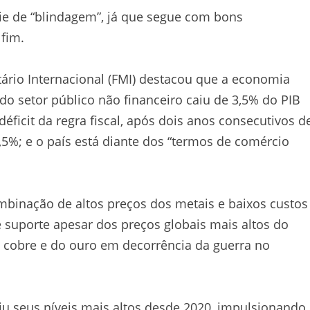
e de “blindagem”, já que segue com bons
 fim.
ário Internacional (FMI) destacou que a economia
do setor público não financeiro caiu de 3,5% do PIB
ficit da regra fiscal, após dois anos consecutivos d
5%; e o país está diante dos “termos de comércio
ombinação de altos preços dos metais e baixos custos
 suporte apesar dos preços globais mais altos do
o cobre e do ouro em decorrência da guerra no
iu seus níveis mais altos desde 2020, impulsionando