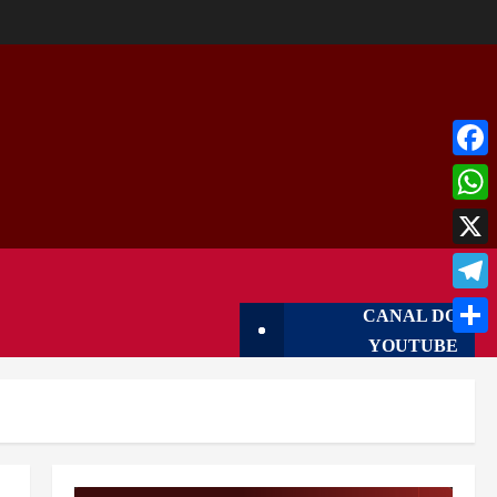
Face
What
X
Tele
CANAL DO
YOUTUBE
Shar