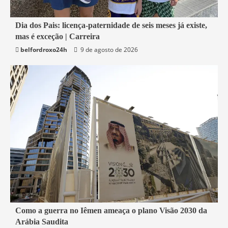
1 min read
Dia dos Pais: licença-paternidade de seis meses já existe,
mas é exceção | Carreira
Economia
belfordroxo24h
9 de agosto de 2026
4 min read
Como a guerra no Iêmen ameaça o plano Visão 2030 da
Arábia Saudita
Mundo