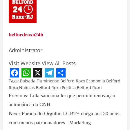
belfordroxo24h
Administrator
Visit Website
View All Posts
Facebook
WhatsApp
X
Telegram
Share
Tags:
Baixada Fluminense
Belford Roxo
Economia Belford
Roxo
Notícias Belford Roxo
Política Belford Roxo
Previous:
Lula sanciona lei que permite renovação
automática da CNH
Next:
Parada do Orgulho LGBT+ chega aos 30 anos,
com menos patrocinadores | Marketing