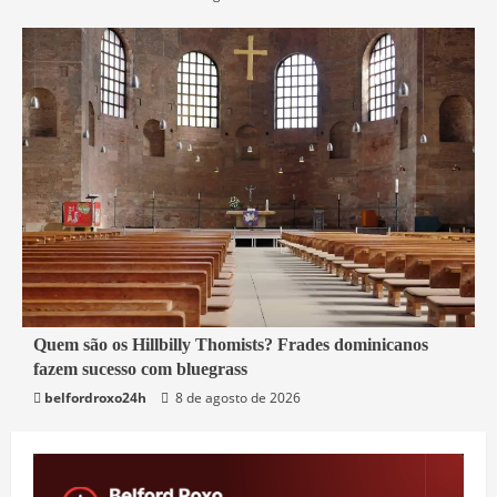
4 min read
Quem são os Hillbilly Thomists? Frades dominicanos
fazem sucesso com bluegrass
Mundo
belfordroxo24h
8 de agosto de 2026