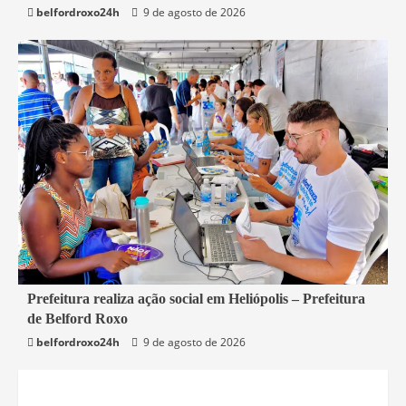
belfordroxo24h
9 de agosto de 2026
2 min read
Prefeitura realiza ação social em Heliópolis – Prefeitura
de Belford Roxo
Belford Roxo
belfordroxo24h
9 de agosto de 2026