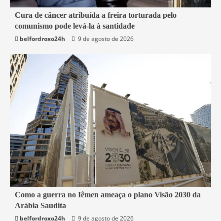
4 min read
Cura de câncer atribuída a freira torturada pelo
comunismo pode levá-la à santidade
Mundo
belfordroxo24h
9 de agosto de 2026
4 min read
Como a guerra no Iêmen ameaça o plano Visão 2030 da
Arábia Saudita
Mundo
belfordroxo24h
9 de agosto de 2026