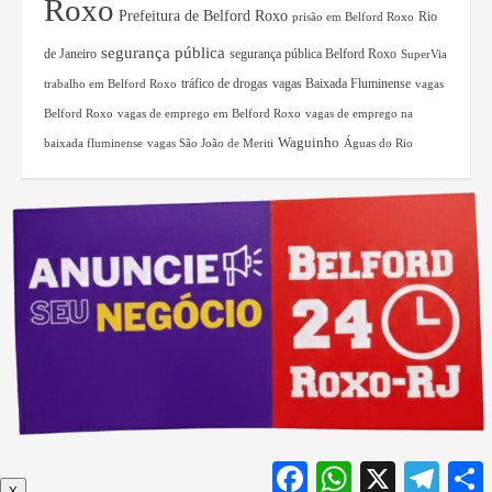
Roxo
Prefeitura de Belford Roxo
Rio
prisão em Belford Roxo
segurança pública
de Janeiro
segurança pública Belford Roxo
SuperVia
tráfico de drogas
vagas Baixada Fluminense
trabalho em Belford Roxo
vagas
Belford Roxo
vagas de emprego em Belford Roxo
vagas de emprego na
Waguinho
baixada fluminense
vagas São João de Meriti
Águas do Rio
Facebook
WhatsApp
X
Teleg
X