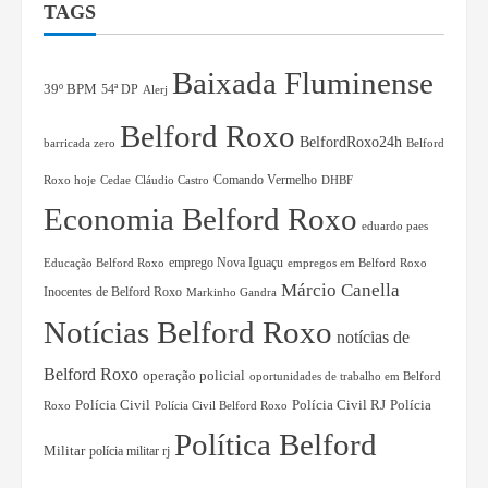
TAGS
Baixada Fluminense
39º BPM
54ª DP
Alerj
Belford Roxo
BelfordRoxo24h
barricada zero
Belford
Comando Vermelho
Roxo hoje
Cedae
Cláudio Castro
DHBF
Economia Belford Roxo
eduardo paes
Educação Belford Roxo
emprego Nova Iguaçu
empregos em Belford Roxo
Márcio Canella
Inocentes de Belford Roxo
Markinho Gandra
Notícias Belford Roxo
notícias de
Belford Roxo
operação policial
oportunidades de trabalho em Belford
Polícia Civil RJ
Polícia
Polícia Civil
Roxo
Polícia Civil Belford Roxo
Política Belford
Militar
polícia militar rj