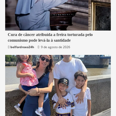
4 min read
Cura de câncer atribuída a freira torturada pelo
comunismo pode levá-la à santidade
Mundo
belfordroxo24h
9 de agosto de 2026