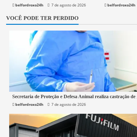
belfordroxo24h
7 de agosto de 2026
belfordroxo24h
VOCÊ PODE TER PERDIDO
2 min read
Secretaria de Proteção e Defesa Animal realiza castração de
belfordroxo24h
7 de agosto de 2026
Belford Roxo