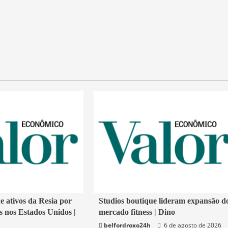
4 min read
ativos da Resia por
Studios boutique lideram expansão d
 nos Estados Unidos |
mercado fitness | Dino
Economia
belfordroxo24h
6 de agosto de 2026