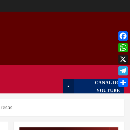
Face
What
X
Tele
CANAL DO
YOUTUBE
Shar
presas