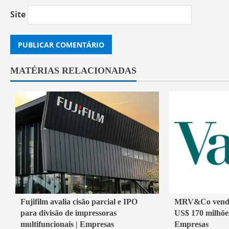
Site
MATÉRIAS RELACIONADAS
2 min read
2 min read
Fujifilm avalia cisão parcial e IPO
MRV&Co vende 
para divisão de impressoras
US$ 170 milhões
Economia
Economia
multifuncionais | Empresas
Empresas