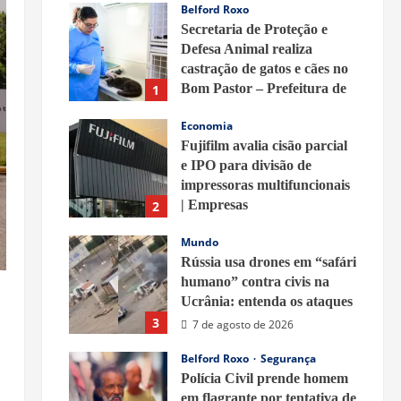
Belford Roxo
Secretaria de Proteção e
Defesa Animal realiza
castração de gatos e cães no
Bom Pastor – Prefeitura de
1
Belford Roxo
Economia
7 de agosto de 2026
Fujifilm avalia cisão parcial
e IPO para divisão de
impressoras multifuncionais
| Empresas
2
7 de agosto de 2026
Mundo
Rússia usa drones em “safári
humano” contra civis na
Ucrânia: entenda os ataques
3
7 de agosto de 2026
Belford Roxo
Segurança
Polícia Civil prende homem
em flagrante por tentativa de