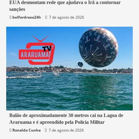
3 min read
EUA desmontam rede que ajudava o Irã a contornar
sanções
Mundo
belfordroxo24h
7 de agosto de 2026
2 min read
Balão de aproximadamente 30 metros cai na Lagoa de
Araruama e é apreendido pela Polícia Militar
Araruama
Segurança
Ronaldo Cunha
7 de agosto de 2026