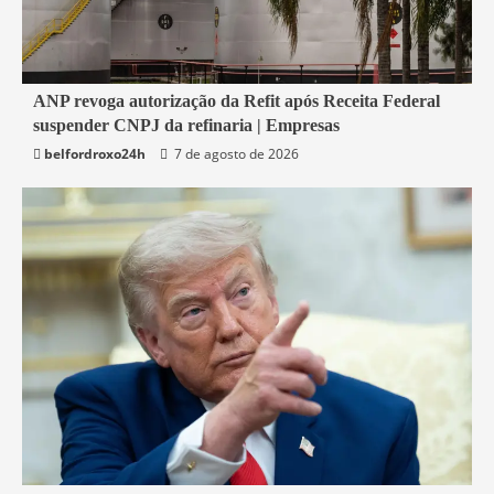
2 min read
ANP revoga autorização da Refit após Receita Federal
suspender CNPJ da refinaria | Empresas
Economia
belfordroxo24h
7 de agosto de 2026