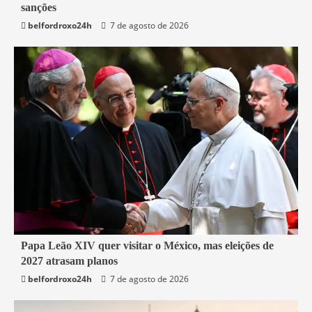
sanções
Mundo
belfordroxo24h
7 de agosto de 2026
3 min read
Papa Leão XIV quer visitar o México, mas eleições de
2027 atrasam planos
Mundo
belfordroxo24h
7 de agosto de 2026