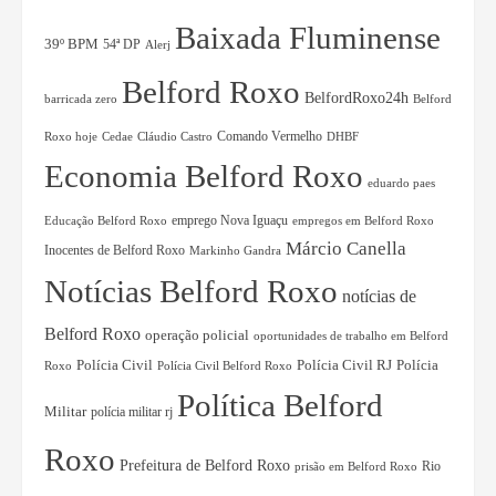
Baixada Fluminense
39º BPM
54ª DP
Alerj
Belford Roxo
BelfordRoxo24h
barricada zero
Belford
Comando Vermelho
Roxo hoje
Cedae
Cláudio Castro
DHBF
Economia Belford Roxo
eduardo paes
Educação Belford Roxo
emprego Nova Iguaçu
empregos em Belford Roxo
Márcio Canella
Inocentes de Belford Roxo
Markinho Gandra
Notícias Belford Roxo
notícias de
Belford Roxo
operação policial
oportunidades de trabalho em Belford
Polícia Civil RJ
Polícia
Polícia Civil
Roxo
Polícia Civil Belford Roxo
Política Belford
Militar
polícia militar rj
Roxo
Prefeitura de Belford Roxo
Rio
prisão em Belford Roxo