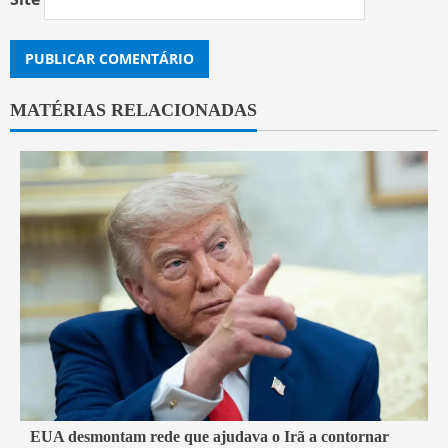
MATÉRIAS RELACIONADAS
3 min read
EUA desmontam rede que ajudava o Irã a contornar