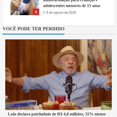
adolescentes menores de 15 anos
5
8 de agosto de 2026
VOCÊ PODE TER PERDIDO
1 min read
Lula declara patrimônio de R$ 4,8 milhões, 35% menor