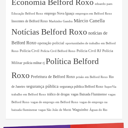
Economia Belford Roxo
eduardo paes
Educação Belford Roxo
emprego Nova Iguaçu
empregos em Belford Roxo
Márcio Canella
Inocentes de Belford Roxo
Markinho Gandra
Notícias Belford Roxo
notícias de
Belford Roxo
operação policial
oportunidades de trabalho em Belford
Polícia Civil RJ
Polícia
Polícia Civil
Roxo
Polícia Civil Belford Roxo
Política Belford
Militar
polícia militar rj
Roxo
Prefeitura de Belford Roxo
Rio
prisão em Belford Roxo
segurança pública
de Janeiro
segurança pública Belford Roxo
SuperVia
tráfico de drogas
vagas Baixada Fluminense
trabalho em Belford Roxo
vagas
Belford Roxo
vagas de emprego em Belford Roxo
vagas de emprego na
Waguinho
baixada fluminense
vagas São João de Meriti
Águas do Rio