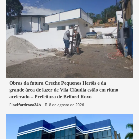
2 min read
Obras da futura Creche Pequenos Heróis e da
grande área de lazer de Vila Cláudia estão em ritmo
Belford Roxo
acelerado – Prefeitura de Belford Roxo
belfordroxo24h
8 de agosto de 2026