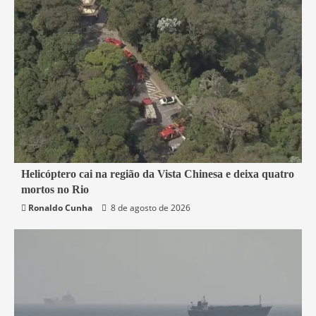
2 min read
Helicóptero cai na região da Vista Chinesa e deixa quatro
mortos no Rio
Rio de Janeiro
Ronaldo Cunha
8 de agosto de 2026