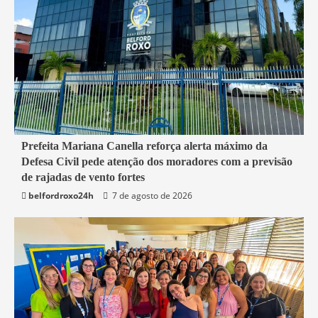
1 min read
Prefeita Mariana Canella reforça alerta máximo da
Defesa Civil pede atenção dos moradores com a previsão
Belford Roxo
de rajadas de vento fortes
belfordroxo24h
7 de agosto de 2026