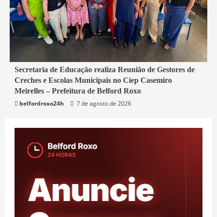
4 min read
Secretaria de Educação realiza Reunião de Gestores de
Creches e Escolas Municipais no Ciep Casemiro
Belford Roxo
Meirelles – Prefeitura de Belford Roxo
belfordroxo24h
7 de agosto de 2026