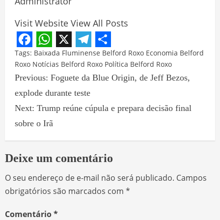
Administrator
Visit Website
View All Posts
Facebook
WhatsApp
X
Telegram
Share
Tags:
Baixada Fluminense
Belford Roxo
Economia Belford
Roxo
Notícias Belford Roxo
Política Belford Roxo
Previous:
Foguete da Blue Origin, de Jeff Bezos,
explode durante teste
Next:
Trump reúne cúpula e prepara decisão final
sobre o Irã
Deixe um comentário
O seu endereço de e-mail não será publicado.
Campos
obrigatórios são marcados com
*
Comentário
*