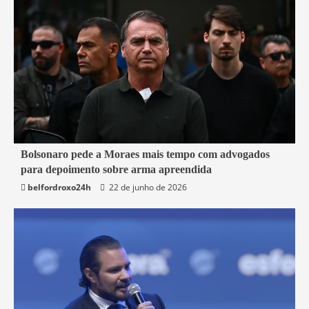
3 min read
Bolsonaro pede a Moraes mais tempo com advogados
para depoimento sobre arma apreendida
Brasil
belfordroxo24h
22 de junho de 2026