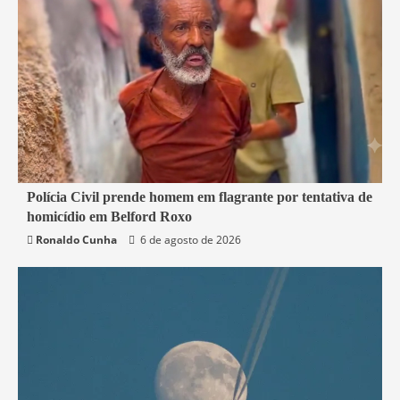
2 min read
Polícia Civil prende homem em flagrante por tentativa de
homicídio em Belford Roxo
Belford Roxo
Segurança
Ronaldo Cunha
6 de agosto de 2026