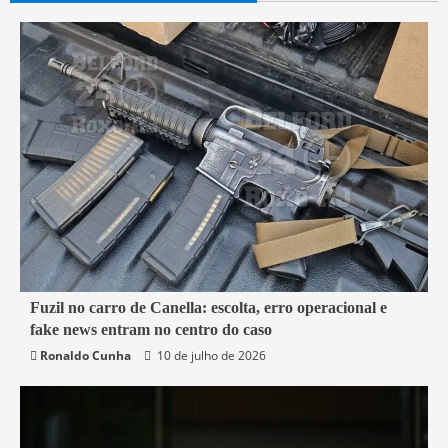
7 min read
Fuzil no carro de Canella: escolta, erro operacional e
fake news entram no centro do caso
Belford Roxo
Brasil
Política
Segurança
Ronaldo Cunha
10 de julho de 2026