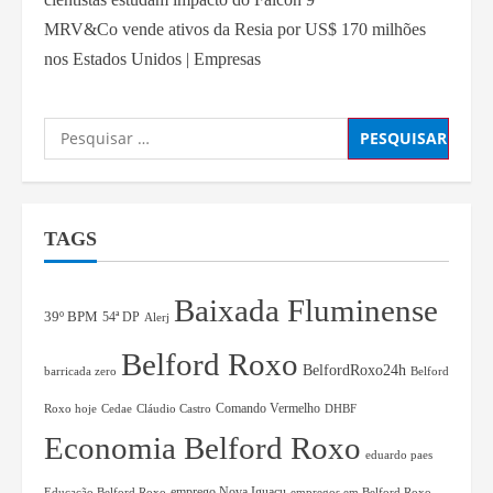
MRV&Co vende ativos da Resia por US$ 170 milhões
nos Estados Unidos | Empresas
TAGS
Baixada Fluminense
39º BPM
54ª DP
Alerj
Belford Roxo
BelfordRoxo24h
barricada zero
Belford
Comando Vermelho
Roxo hoje
Cedae
Cláudio Castro
DHBF
Economia Belford Roxo
eduardo paes
Educação Belford Roxo
emprego Nova Iguaçu
empregos em Belford Roxo