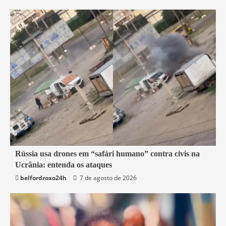
2 min read
Rússia usa drones em “safári humano” contra civis na
Ucrânia: entenda os ataques
Mundo
belfordroxo24h
7 de agosto de 2026