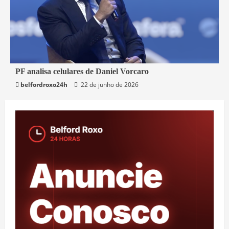
3 min read
PF analisa celulares de Daniel Vorcaro
belfordroxo24h
22 de junho de 2026
Brasil