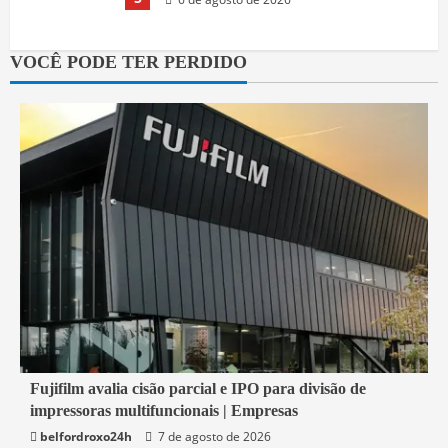
VOCÊ PODE TER PERDIDO
2 min read
Fujifilm avalia cisão parcial e IPO para divisão de
impressoras multifuncionais | Empresas
Economia
belfordroxo24h
7 de agosto de 2026