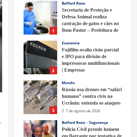
Belford Roxo
Secretaria de Proteção e
Defesa Animal realiza
castração de gatos e cães no
Bom Pastor – Prefeitura de
1
Belford Roxo
Economia
7 de agosto de 2026
Fujifilm avalia cisão parcial
e IPO para divisão de
impressoras multifuncionais
| Empresas
2
7 de agosto de 2026
Mundo
Rússia usa drones em “safári
humano” contra civis na
Ucrânia: entenda os ataques
3
7 de agosto de 2026
.
Belford Roxo
Segurança
Polícia Civil prende homem
em flagrante por tentativa de