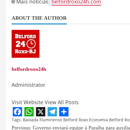
🌐 Mais notícias:
belfordroxo24h.com
ABOUT THE AUTHOR
belfordroxo24h
Administrator
Visit Website
View All Posts
Facebook
WhatsApp
X
Telegram
Share
Tags:
Baixada Fluminense
Belford Roxo
Economia Belford Ro
Previous:
Governo enviará equipe à Paraíba para auxilia