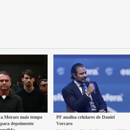
3 min read
 a Moraes mais tempo
PF analisa celulares de Daniel
 para depoimento
Vorcaro
Brasil
eendida