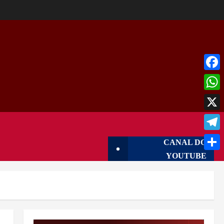
Face
What
X
Tele
CANAL DO
YOUTUBE
Shar