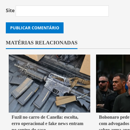
Site
MATÉRIAS RELACIONADAS
7 min read
3 min read
Fuzil no carro de Canella: escolta,
Bolsonaro pede
erro operacional e fake news entram
com advogados
Belford Roxo
Brasil
Política
Brasil
no centro do caso
sobre arma apr