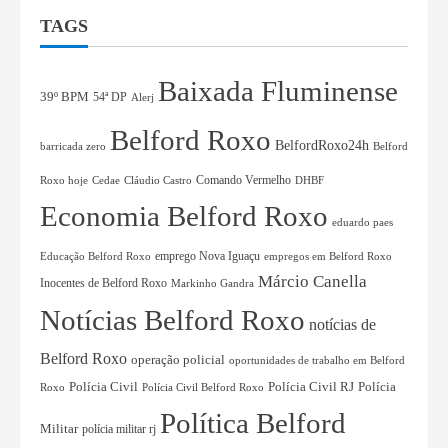
TAGS
Baixada Fluminense
39º BPM
54ª DP
Alerj
Belford Roxo
BelfordRoxo24h
barricada zero
Belford
Comando Vermelho
Roxo hoje
Cedae
Cláudio Castro
DHBF
Economia Belford Roxo
eduardo paes
Educação Belford Roxo
emprego Nova Iguaçu
empregos em Belford Roxo
Márcio Canella
Inocentes de Belford Roxo
Markinho Gandra
Notícias Belford Roxo
notícias de
Belford Roxo
operação policial
oportunidades de trabalho em Belford
Polícia Civil RJ
Polícia
Polícia Civil
Roxo
Polícia Civil Belford Roxo
Política Belford
Militar
polícia militar rj