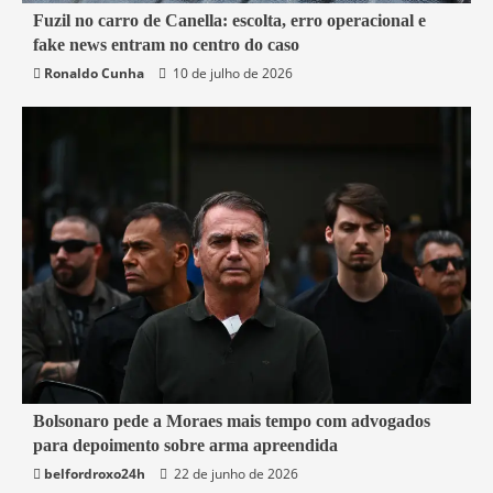
7 min read
Fuzil no carro de Canella: escolta, erro operacional e
fake news entram no centro do caso
Belford Roxo
Brasil
Política
Segurança
Ronaldo Cunha
10 de julho de 2026
3 min read
Bolsonaro pede a Moraes mais tempo com advogados
para depoimento sobre arma apreendida
Brasil
belfordroxo24h
22 de junho de 2026