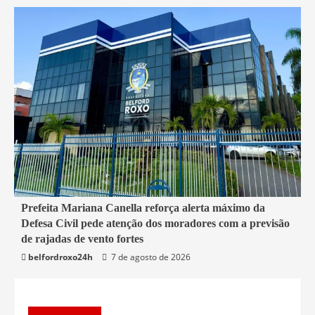
1 min read
Prefeita Mariana Canella reforça alerta máximo da
Defesa Civil pede atenção dos moradores com a previsão
Belford Roxo
de rajadas de vento fortes
belfordroxo24h
7 de agosto de 2026