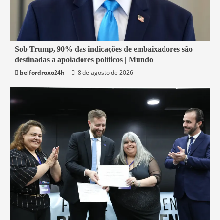
4 min read
Sob Trump, 90% das indicações de embaixadores são
destinadas a apoiadores políticos | Mundo
Economia
belfordroxo24h
8 de agosto de 2026