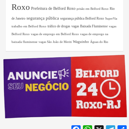
Roxo
Prefeitura de Belford Roxo
Rio
prisão em Belford Roxo
segurança pública
de Janeiro
segurança pública Belford Roxo
SuperVia
tráfico de drogas
vagas Baixada Fluminense
trabalho em Belford Roxo
vagas
Belford Roxo
vagas de emprego em Belford Roxo
vagas de emprego na
Waguinho
baixada fluminense
vagas São João de Meriti
Águas do Rio
Facebook
WhatsApp
X
Teleg