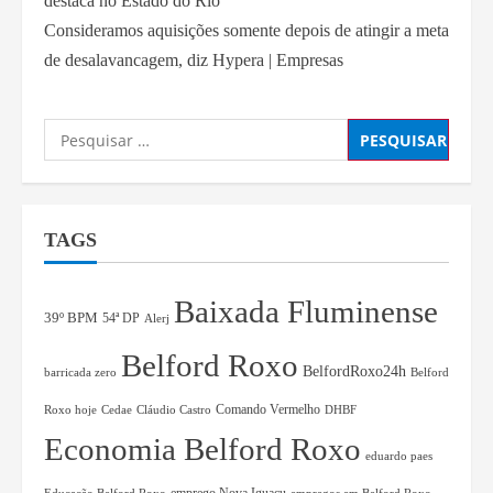
destaca no Estado do Rio
Consideramos aquisições somente depois de atingir a meta
de desalavancagem, diz Hypera | Empresas
TAGS
Baixada Fluminense
39º BPM
54ª DP
Alerj
Belford Roxo
BelfordRoxo24h
barricada zero
Belford
Comando Vermelho
Roxo hoje
Cedae
Cláudio Castro
DHBF
Economia Belford Roxo
eduardo paes