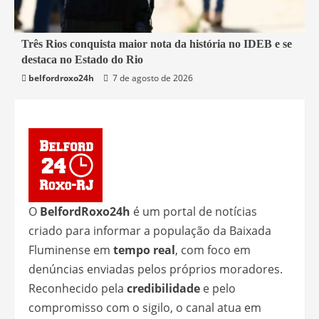
2 min read
Três Rios conquista maior nota da história no IDEB e se
destaca no Estado do Rio
Educação
Rio de Janeiro
Três Rios
belfordroxo24h
7 de agosto de 2026
O
BelfordRoxo24h
é um portal de notícias
criado para informar a população da Baixada
Fluminense em
tempo real
, com foco em
denúncias enviadas pelos próprios moradores.
Reconhecido pela
credibilidade
e pelo
compromisso com o sigilo, o canal atua em