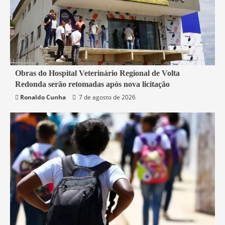
2 min read
Obras do Hospital Veterinário Regional de Volta
Redonda serão retomadas após nova licitação
Rio de Janeiro
Saúde
Ronaldo Cunha
7 de agosto de 2026