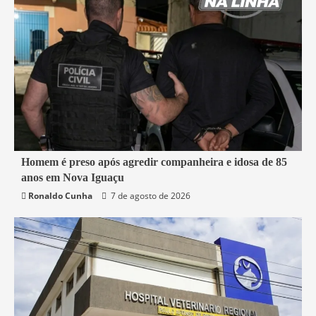
2 min read
Homem é preso após agredir companheira e idosa de 85
anos em Nova Iguaçu
Nova Iguaçu
Segurança
Ronaldo Cunha
7 de agosto de 2026