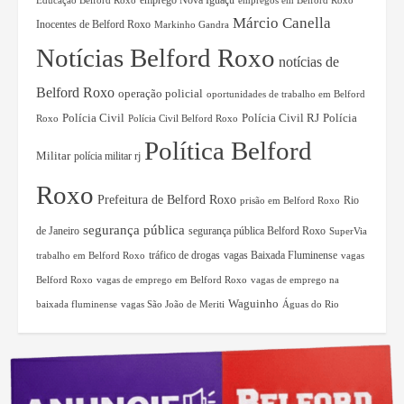
Educação Belford Roxo
emprego Nova Iguaçu
empregos em Belford Roxo
Márcio Canella
Inocentes de Belford Roxo
Markinho Gandra
Notícias Belford Roxo
notícias de
Belford Roxo
operação policial
oportunidades de trabalho em Belford
Polícia Civil RJ
Polícia Civil
Polícia
Roxo
Polícia Civil Belford Roxo
Política Belford
Militar
polícia militar rj
Roxo
Prefeitura de Belford Roxo
Rio
prisão em Belford Roxo
segurança pública
de Janeiro
segurança pública Belford Roxo
SuperVia
tráfico de drogas
vagas Baixada Fluminense
trabalho em Belford Roxo
vagas
Belford Roxo
vagas de emprego em Belford Roxo
vagas de emprego na
Waguinho
baixada fluminense
vagas São João de Meriti
Águas do Rio