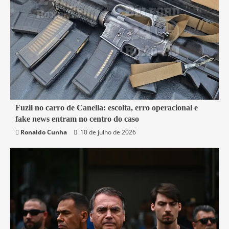
7 min read
Fuzil no carro de Canella: escolta, erro operacional e
fake news entram no centro do caso
Belford Roxo
Brasil
Política
Segurança
Ronaldo Cunha
10 de julho de 2026