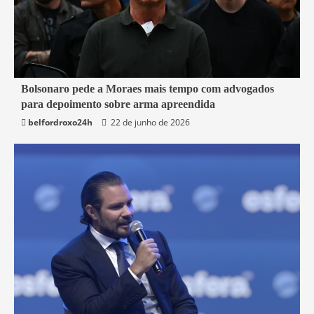
3 min read
Bolsonaro pede a Moraes mais tempo com advogados
para depoimento sobre arma apreendida
Brasil
belfordroxo24h
22 de junho de 2026