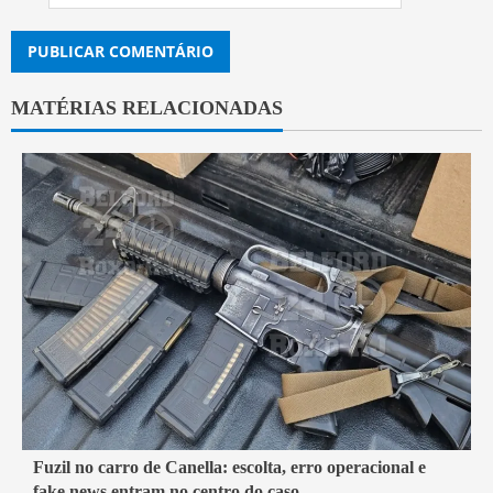
MATÉRIAS RELACIONADAS
7 min read
Fuzil no carro de Canella: escolta, erro operacional e
fake news entram no centro do caso