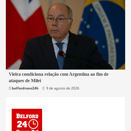
3 min read
Vieira condiciona relação com Argentina ao fim de
ataques de Milei
Mundo
belfordroxo24h
9 de agosto de 2026