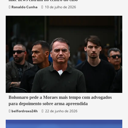
Belford Roxo
Brasil
Política
Segurança
Ronaldo Cunha
10 de julho de 2026
3 min read
Bolsonaro pede a Moraes mais tempo com advogados
para depoimento sobre arma apreendida
Brasil
belfordroxo24h
22 de junho de 2026