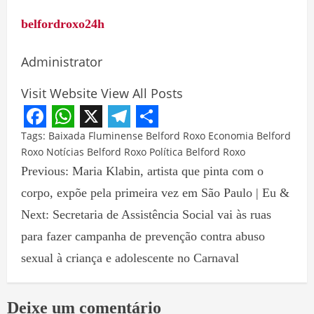
belfordroxo24h
Administrator
Visit Website
View All Posts
Facebook
WhatsApp
X
Telegram
Share
Tags:
Baixada Fluminense
Belford Roxo
Economia Belford
Roxo
Notícias Belford Roxo
Política Belford Roxo
Previous:
Maria Klabin, artista que pinta com o
corpo, expõe pela primeira vez em São Paulo | Eu &
Next:
Secretaria de Assistência Social vai às ruas
para fazer campanha de prevenção contra abuso
sexual à criança e adolescente no Carnaval
Deixe um comentário