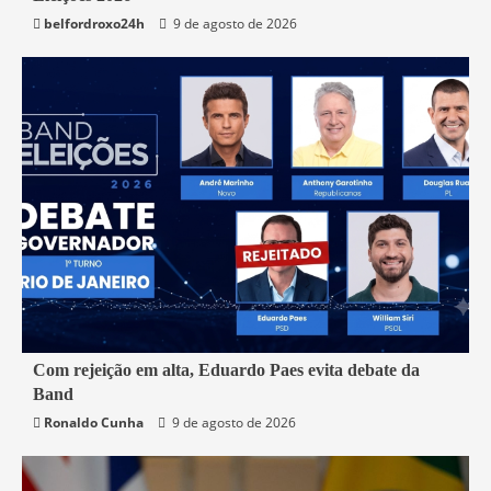
Economia
belfordroxo24h
9 de agosto de 2026
2 min read
Com rejeição em alta, Eduardo Paes evita debate da
Band
Política
Rio de Janeiro
Ronaldo Cunha
9 de agosto de 2026