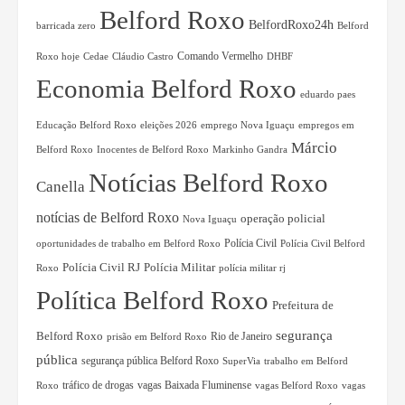
Belford Roxo
BelfordRoxo24h
Belford
barricada zero
Comando Vermelho
Roxo hoje
Cláudio Castro
Cedae
DHBF
Economia Belford Roxo
eduardo paes
eleições 2026
emprego Nova Iguaçu
empregos em
Educação Belford Roxo
Márcio
Belford Roxo
Inocentes de Belford Roxo
Markinho Gandra
Notícias Belford Roxo
Canella
notícias de Belford Roxo
operação policial
Nova Iguaçu
Polícia Civil
oportunidades de trabalho em Belford Roxo
Polícia Civil Belford
Polícia Militar
Polícia Civil RJ
polícia militar rj
Roxo
Política Belford Roxo
Prefeitura de
segurança
Belford Roxo
Rio de Janeiro
prisão em Belford Roxo
pública
segurança pública Belford Roxo
trabalho em Belford
SuperVia
tráfico de drogas
Roxo
vagas Baixada Fluminense
vagas Belford Roxo
vagas