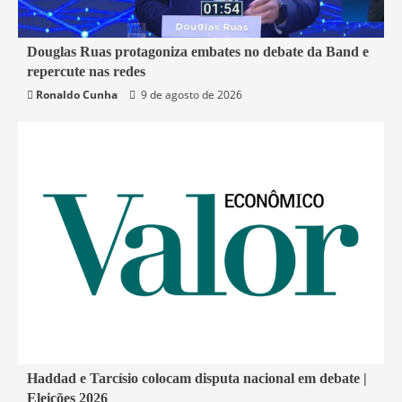
4 min read
Douglas Ruas protagoniza embates no debate da Band e
repercute nas redes
Política
Rio de Janeiro
Ronaldo Cunha
9 de agosto de 2026
1 min read
Haddad e Tarcísio colocam disputa nacional em debate |
Eleições 2026