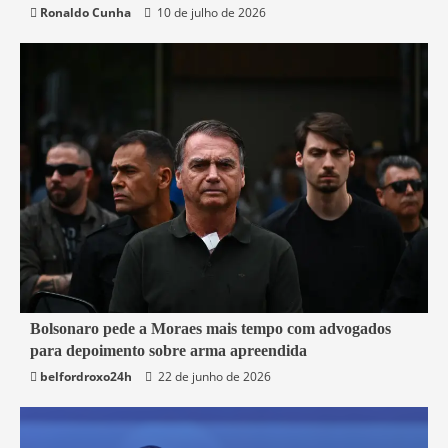
Ronaldo Cunha
10 de julho de 2026
3 min read
Bolsonaro pede a Moraes mais tempo com advogados
para depoimento sobre arma apreendida
Brasil
belfordroxo24h
22 de junho de 2026