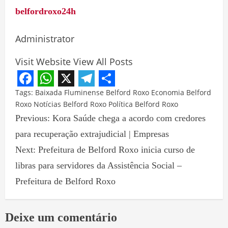
belfordroxo24h
Administrator
Visit Website
View All Posts
Facebook
WhatsApp
X
Telegram
Share
Tags:
Baixada Fluminense
Belford Roxo
Economia Belford
Roxo
Notícias Belford Roxo
Política Belford Roxo
Previous:
Kora Saúde chega a acordo com credores
para recuperação extrajudicial | Empresas
Next:
Prefeitura de Belford Roxo inicia curso de
libras para servidores da Assistência Social –
Prefeitura de Belford Roxo
Deixe um comentário