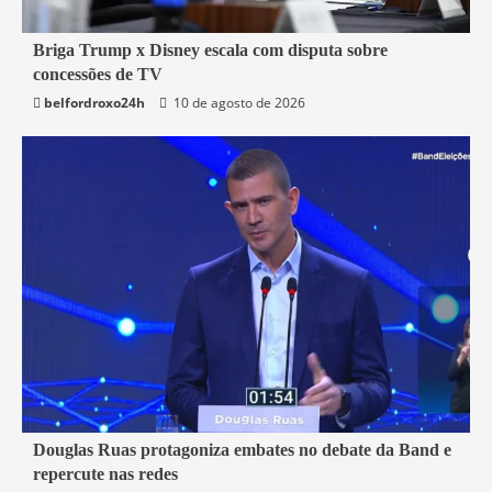
4 min read
Briga Trump x Disney escala com disputa sobre
concessões de TV
Mundo
belfordroxo24h
10 de agosto de 2026
4 min read
Douglas Ruas protagoniza embates no debate da Band e
repercute nas redes
Política
Rio de Janeiro