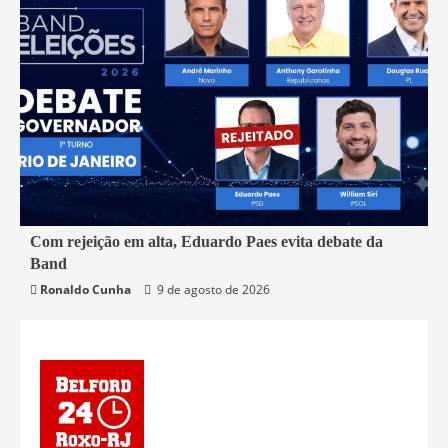
2 min read
Com rejeição em alta, Eduardo Paes evita debate da
Band
Política
Rio de Janeiro
Ronaldo Cunha
9 de agosto de 2026