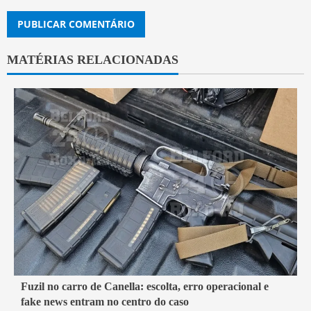
MATÉRIAS RELACIONADAS
7 min read
Fuzil no carro de Canella: escolta, erro operacional e
fake news entram no centro do caso
Belford Roxo
Brasil
Política
Segurança