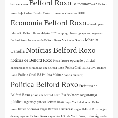
Belford Roxo
BelfordRoxo24h
Belford
barricada zero
Comando Vermelho
Roxo hoje
Cláudio Castro
Cedae
DHBF
Economia Belford Roxo
eduardo paes
eleições 2026
emprego Nova Iguaçu
empregos em
Educação Belford Roxo
Márcio
Belford Roxo
Inocentes de Belford Roxo
Markinho Gandra
Notícias Belford Roxo
Canella
notícias de Belford Roxo
operação policial
Nova Iguaçu
Polícia Civil
oportunidades de trabalho em Belford Roxo
Polícia Civil Belford
Polícia Militar
Polícia Civil RJ
polícia militar rj
Roxo
Política Belford Roxo
Prefeitura de
segurança
Belford Roxo
Rio de Janeiro
prisão em Belford Roxo
pública
segurança pública Belford Roxo
trabalho em Belford
SuperVia
tráfico de drogas
Roxo
vagas Baixada Fluminense
vagas Belford Roxo
vagas
Waguinho
de emprego em Belford Roxo
vagas São João de Meriti
Águas do