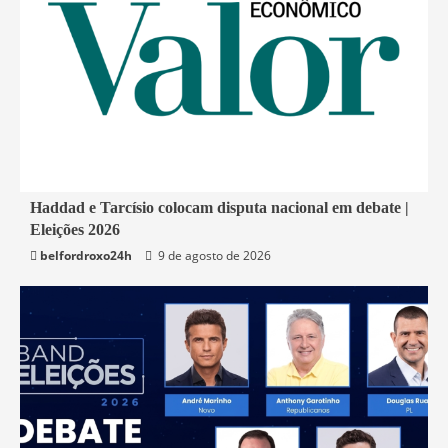
1 min read
Haddad e Tarcísio colocam disputa nacional em debate |
Eleições 2026
Economia
belfordroxo24h
9 de agosto de 2026