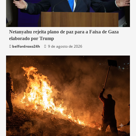
2 min read
Netanyahu rejeita plano de paz para a Faixa de Gaza
elaborado por Trump
Mundo
belfordroxo24h
9 de agosto de 2026