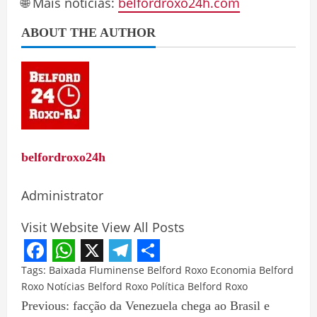
🌐 Mais notícias:
belfordroxo24h.com
ABOUT THE AUTHOR
belfordroxo24h
Administrator
Visit Website
View All Posts
Facebook
WhatsApp
X
Telegram
Share
Tags:
Baixada Fluminense
Belford Roxo
Economia Belford
Roxo
Notícias Belford Roxo
Política Belford Roxo
Previous:
facção da Venezuela chega ao Brasil e