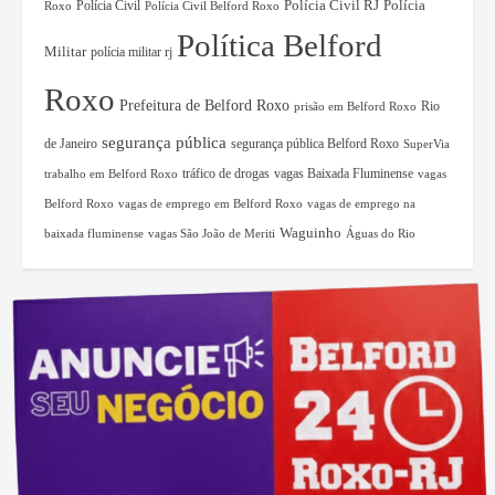
Polícia Civil RJ
Polícia Civil
Polícia
Roxo
Polícia Civil Belford Roxo
Política Belford
Militar
polícia militar rj
Roxo
Prefeitura de Belford Roxo
Rio
prisão em Belford Roxo
segurança pública
de Janeiro
segurança pública Belford Roxo
SuperVia
tráfico de drogas
vagas Baixada Fluminense
trabalho em Belford Roxo
vagas
Belford Roxo
vagas de emprego em Belford Roxo
vagas de emprego na
Waguinho
baixada fluminense
vagas São João de Meriti
Águas do Rio