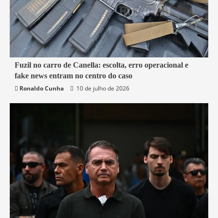
7 min read
Fuzil no carro de Canella: escolta, erro operacional e
fake news entram no centro do caso
Belford Roxo
Brasil
Política
Segurança
Ronaldo Cunha
10 de julho de 2026