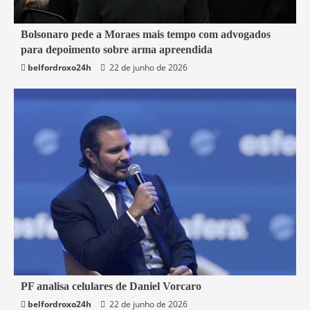
3 min read
Bolsonaro pede a Moraes mais tempo com advogados
para depoimento sobre arma apreendida
Brasil
belfordroxo24h
22 de junho de 2026
3 min read
PF analisa celulares de Daniel Vorcaro
belfordroxo24h
22 de junho de 2026
Brasil