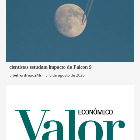
2 min read
cientistas estudam impacto do Falcon 9
belfordroxo24h
6 de agosto de 2026
Mundo