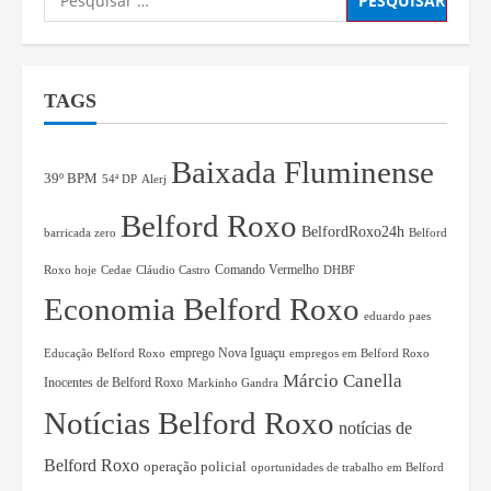
TAGS
Baixada Fluminense
39º BPM
54ª DP
Alerj
Belford Roxo
BelfordRoxo24h
barricada zero
Belford
Comando Vermelho
Roxo hoje
Cedae
Cláudio Castro
DHBF
Economia Belford Roxo
eduardo paes
Educação Belford Roxo
emprego Nova Iguaçu
empregos em Belford Roxo
Márcio Canella
Inocentes de Belford Roxo
Markinho Gandra
Notícias Belford Roxo
notícias de
Belford Roxo
operação policial
oportunidades de trabalho em Belford