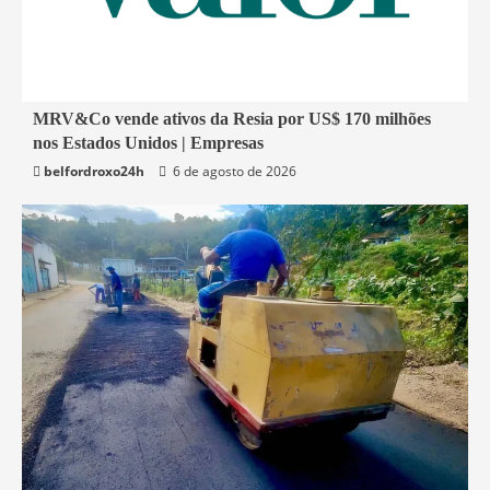
2 min read
MRV&Co vende ativos da Resia por US$ 170 milhões
nos Estados Unidos | Empresas
Economia
belfordroxo24h
6 de agosto de 2026