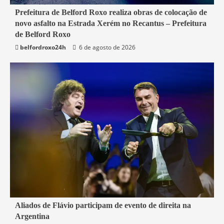
2 min read
Prefeitura de Belford Roxo realiza obras de colocação de
novo asfalto na Estrada Xerém no Recantus – Prefeitura
Belford Roxo
de Belford Roxo
belfordroxo24h
6 de agosto de 2026
2 min read
Aliados de Flávio participam de evento de direita na
Argentina
Mundo