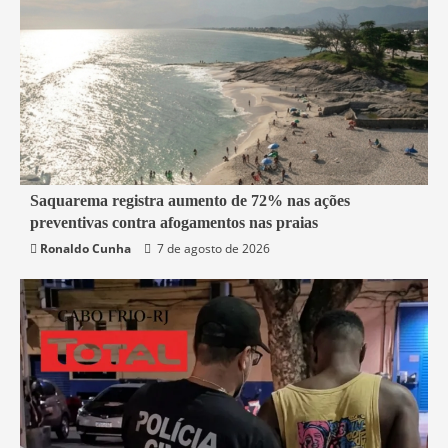
2 min read
Saquarema registra aumento de 72% nas ações
preventivas contra afogamentos nas praias
Saquarema
Ronaldo Cunha
7 de agosto de 2026