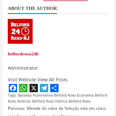
ABOUT THE AUTHOR
belfordroxo24h
Administrator
Visit Website
View All Posts
Facebook
WhatsApp
X
Telegram
Share
Tags:
Baixada Fluminense
Belford Roxo
Economia Belford
Roxo
Notícias Belford Roxo
Política Belford Roxo
Previous:
Metade do valor da Seleção está em cinco