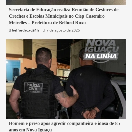
4 min read
Secretaria de Educação realiza Reunião de Gestores de
Creches e Escolas Municipais no Ciep Casemiro
Belford Roxo
Meirelles – Prefeitura de Belford Roxo
belfordroxo24h
7 de agosto de 2026
2 min read
Homem é preso após agredir companheira e idosa de 85
anos em Nova Iguaçu
Nova Iguaçu
Segurança