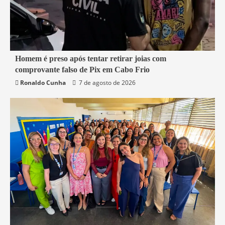
2 min read
Homem é preso após tentar retirar joias com
comprovante falso de Pix em Cabo Frio
Cabo Frio
Segurança
Ronaldo Cunha
7 de agosto de 2026