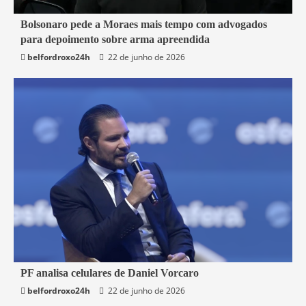
3 min read
Bolsonaro pede a Moraes mais tempo com advogados
para depoimento sobre arma apreendida
Brasil
belfordroxo24h
22 de junho de 2026
3 min read
PF analisa celulares de Daniel Vorcaro
belfordroxo24h
22 de junho de 2026
Brasil