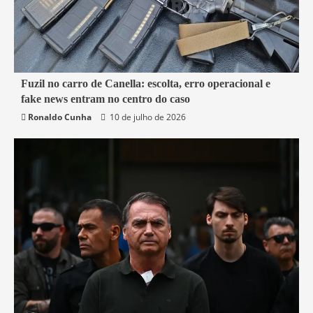
7 min read
Fuzil no carro de Canella: escolta, erro operacional e
fake news entram no centro do caso
Belford Roxo
Brasil
Política
Segurança
Ronaldo Cunha
10 de julho de 2026