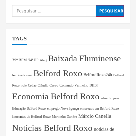
TAGS
Baixada Fluminense
39º BPM
54ª DP
Alerj
Belford Roxo
BelfordRoxo24h
barricada zero
Belford
Comando Vermelho
Roxo hoje
Cedae
Cláudio Castro
DHBF
Economia Belford Roxo
eduardo paes
Educação Belford Roxo
emprego Nova Iguaçu
empregos em Belford Roxo
Márcio Canella
Inocentes de Belford Roxo
Markinho Gandra
Notícias Belford Roxo
notícias de