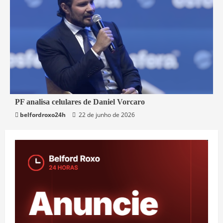
3 min read
PF analisa celulares de Daniel Vorcaro
belfordroxo24h
22 de junho de 2026
Brasil