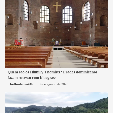
4 min read
Quem são os Hillbilly Thomists? Frades dominicanos
fazem sucesso com bluegrass
Mundo
belfordroxo24h
8 de agosto de 2026