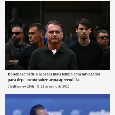
3 min read
Bolsonaro pede a Moraes mais tempo com advogados
para depoimento sobre arma apreendida
Brasil
belfordroxo24h
22 de junho de 2026