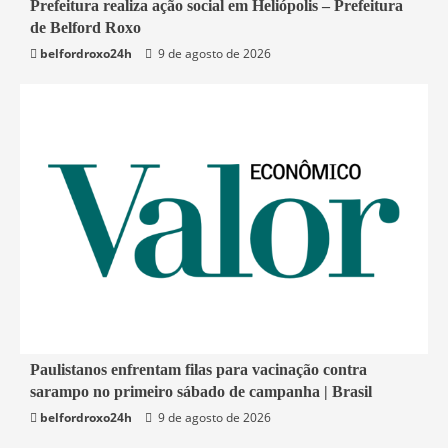
2 min read
Prefeitura realiza ação social em Heliópolis – Prefeitura
de Belford Roxo
Belford Roxo
belfordroxo24h
9 de agosto de 2026
4 min read
Paulistanos enfrentam filas para vacinação contra
sarampo no primeiro sábado de campanha | Brasil
Economia
belfordroxo24h
9 de agosto de 2026