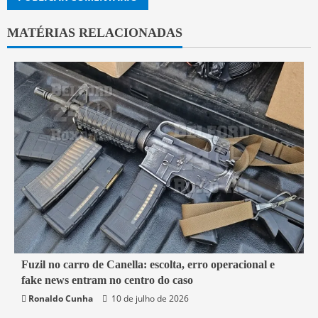
MATÉRIAS RELACIONADAS
7 min read
Fuzil no carro de Canella: escolta, erro operacional e
fake news entram no centro do caso
Belford Roxo
Brasil
Política
Segurança
Ronaldo Cunha
10 de julho de 2026