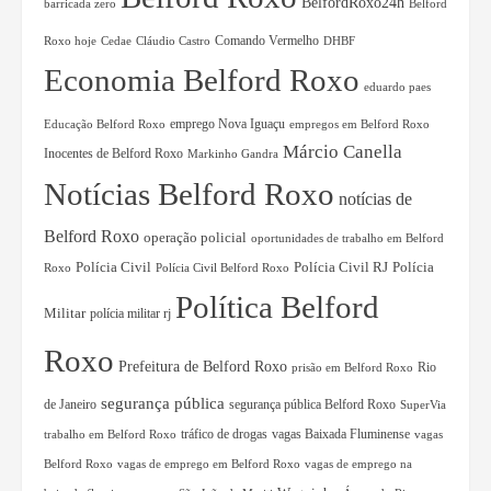
BelfordRoxo24h
barricada zero
Belford
Comando Vermelho
Roxo hoje
Cedae
Cláudio Castro
DHBF
Economia Belford Roxo
eduardo paes
Educação Belford Roxo
emprego Nova Iguaçu
empregos em Belford Roxo
Márcio Canella
Inocentes de Belford Roxo
Markinho Gandra
Notícias Belford Roxo
notícias de
Belford Roxo
operação policial
oportunidades de trabalho em Belford
Polícia Civil RJ
Polícia
Polícia Civil
Roxo
Polícia Civil Belford Roxo
Política Belford
Militar
polícia militar rj
Roxo
Prefeitura de Belford Roxo
Rio
prisão em Belford Roxo
segurança pública
de Janeiro
segurança pública Belford Roxo
SuperVia
tráfico de drogas
vagas Baixada Fluminense
trabalho em Belford Roxo
vagas
Belford Roxo
vagas de emprego em Belford Roxo
vagas de emprego na