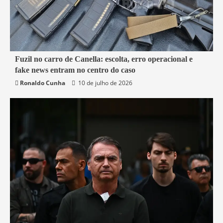
7 min read
Fuzil no carro de Canella: escolta, erro operacional e
fake news entram no centro do caso
Belford Roxo
Brasil
Política
Segurança
Ronaldo Cunha
10 de julho de 2026