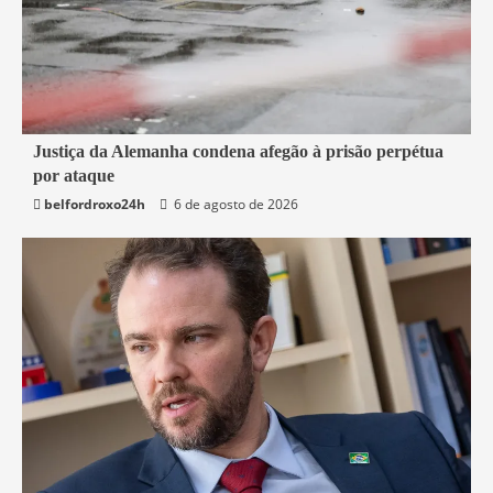
1 min read
Justiça da Alemanha condena afegão à prisão perpétua
por ataque
Mundo
belfordroxo24h
6 de agosto de 2026