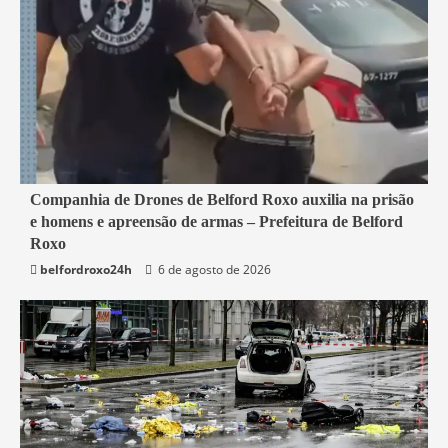
1 min read
Companhia de Drones de Belford Roxo auxilia na prisão
e homens e apreensão de armas – Prefeitura de Belford
Belford Roxo
Roxo
belfordroxo24h
6 de agosto de 2026