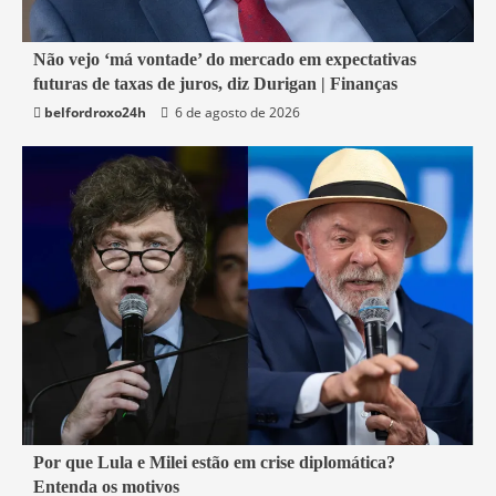
1 min read
Não vejo ‘má vontade’ do mercado em expectativas
futuras de taxas de juros, diz Durigan | Finanças
Economia
belfordroxo24h
6 de agosto de 2026
2 min read
Por que Lula e Milei estão em crise diplomática?
Entenda os motivos
Mundo