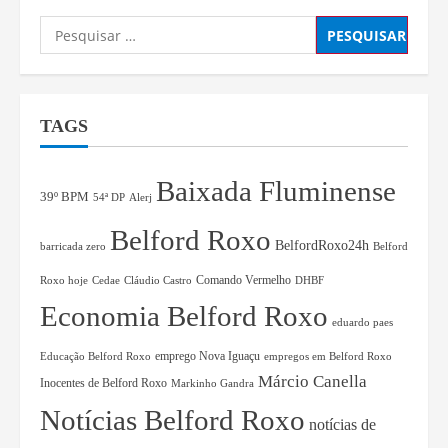
TAGS
Baixada Fluminense
39º BPM
54ª DP
Alerj
Belford Roxo
BelfordRoxo24h
barricada zero
Belford
Comando Vermelho
Roxo hoje
Cedae
Cláudio Castro
DHBF
Economia Belford Roxo
eduardo paes
Educação Belford Roxo
emprego Nova Iguaçu
empregos em Belford Roxo
Márcio Canella
Inocentes de Belford Roxo
Markinho Gandra
Notícias Belford Roxo
notícias de