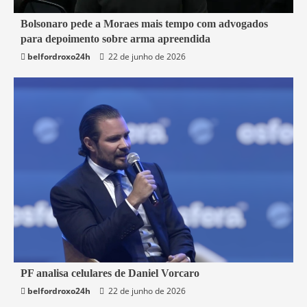
3 min read
Bolsonaro pede a Moraes mais tempo com advogados
para depoimento sobre arma apreendida
Brasil
belfordroxo24h
22 de junho de 2026
3 min read
PF analisa celulares de Daniel Vorcaro
belfordroxo24h
22 de junho de 2026
Brasil