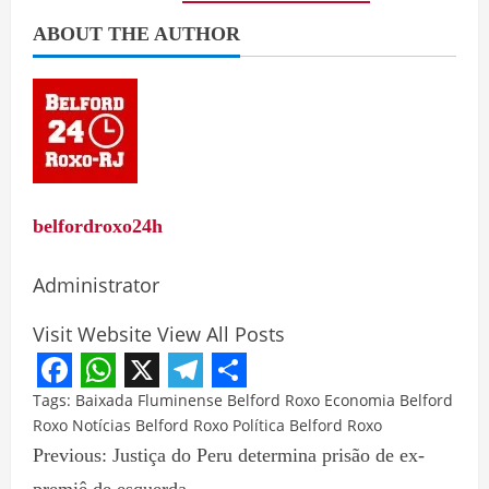
ABOUT THE AUTHOR
belfordroxo24h
Administrator
Visit Website
View All Posts
Facebook
WhatsApp
X
Telegram
Share
Tags:
Baixada Fluminense
Belford Roxo
Economia Belford
Roxo
Notícias Belford Roxo
Política Belford Roxo
Previous:
Justiça do Peru determina prisão de ex-