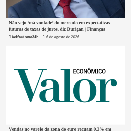
1 min read
Não vejo ‘má vontade’ do mercado em expectativas
futuras de taxas de juros, diz Durigan | Finanças
Economia
belfordroxo24h
6 de agosto de 2026
1 min read
Vendas no varejo da zona do euro recuam 0,3% em