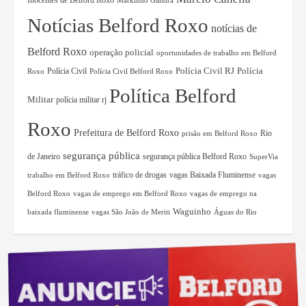
Inocentes de Belford Roxo
Notícias Belford Roxo
notícias de
Belford Roxo
operação policial
oportunidades de trabalho em Belford
Polícia Civil RJ
Polícia Civil
Polícia
Roxo
Polícia Civil Belford Roxo
Política Belford
Militar
polícia militar rj
Roxo
Prefeitura de Belford Roxo
Rio
prisão em Belford Roxo
segurança pública
de Janeiro
segurança pública Belford Roxo
SuperVia
tráfico de drogas
vagas Baixada Fluminense
trabalho em Belford Roxo
vagas
Belford Roxo
vagas de emprego em Belford Roxo
vagas de emprego na
Waguinho
baixada fluminense
vagas São João de Meriti
Águas do Rio