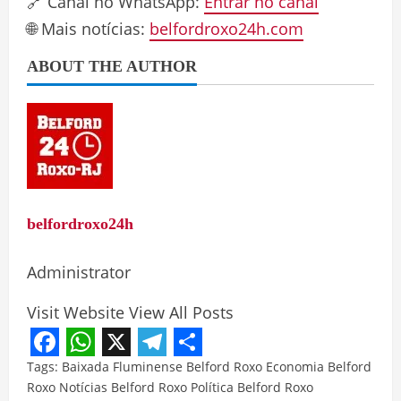
🔗 Canal no WhatsApp:
Entrar no canal
🌐 Mais notícias:
belfordroxo24h.com
ABOUT THE AUTHOR
belfordroxo24h
Administrator
Visit Website
View All Posts
Facebook
WhatsApp
X
Telegram
Share
Tags:
Baixada Fluminense
Belford Roxo
Economia Belford
Roxo
Notícias Belford Roxo
Política Belford Roxo