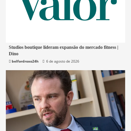
4 min read
Studios boutique lideram expansão do mercado fitness |
Dino
Economia
belfordroxo24h
6 de agosto de 2026