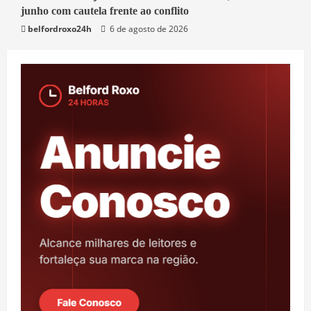
junho com cautela frente ao conflito
Economia
belfordroxo24h
6 de agosto de 2026