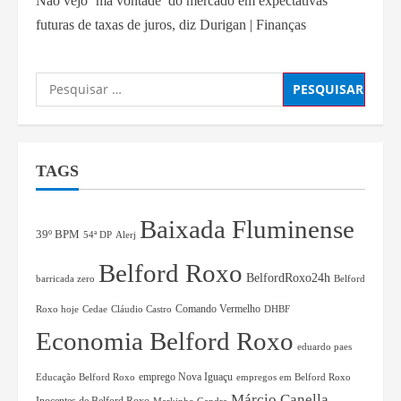
Não vejo ‘má vontade’ do mercado em expectativas
futuras de taxas de juros, diz Durigan | Finanças
TAGS
Baixada Fluminense
39º BPM
54ª DP
Alerj
Belford Roxo
BelfordRoxo24h
barricada zero
Belford
Comando Vermelho
Roxo hoje
Cedae
Cláudio Castro
DHBF
Economia Belford Roxo
eduardo paes
Educação Belford Roxo
emprego Nova Iguaçu
empregos em Belford Roxo
Márcio Canella
Markinho Gandra