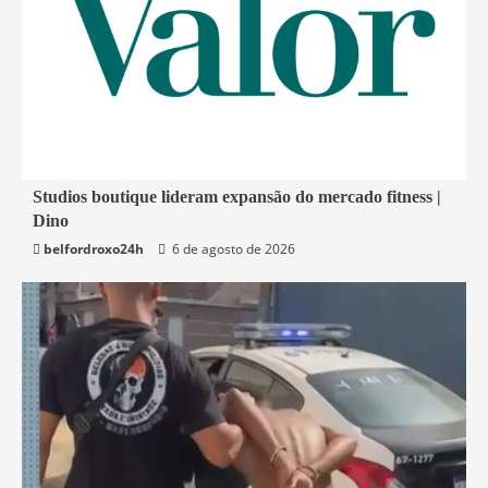
4 min read
Studios boutique lideram expansão do mercado fitness |
Dino
Economia
belfordroxo24h
6 de agosto de 2026