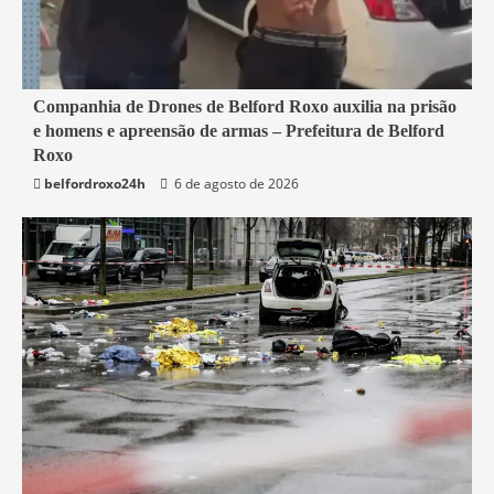
1 min read
Companhia de Drones de Belford Roxo auxilia na prisão
e homens e apreensão de armas – Prefeitura de Belford
Belford Roxo
Roxo
belfordroxo24h
6 de agosto de 2026