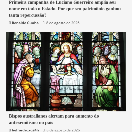
4 min read
Primeira campanha de Luciano Guerreiro amplia seu
nome em todo o Estado. Por que seu patrimônio ganhou
Política
Rio de Janeiro
tanta repercussão?
Ronaldo Cunha
8 de agosto de 2026
6 min read
Bispos australianos alertam para aumento do
antissemitismo no país
Mundo
belfordroxo24h
8 de agosto de 2026