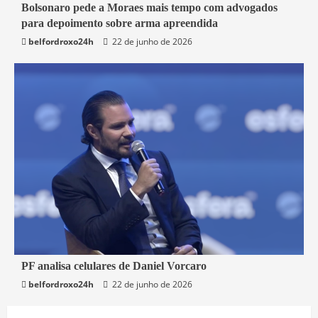
3 min read
Bolsonaro pede a Moraes mais tempo com advogados
para depoimento sobre arma apreendida
Brasil
belfordroxo24h
22 de junho de 2026
3 min read
PF analisa celulares de Daniel Vorcaro
belfordroxo24h
22 de junho de 2026
Brasil