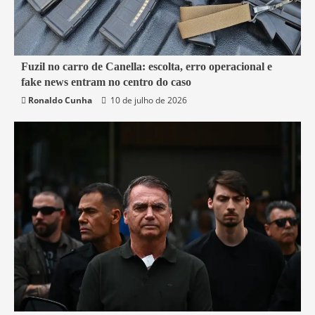
7 min read
Fuzil no carro de Canella: escolta, erro operacional e
fake news entram no centro do caso
Belford Roxo
Brasil
Política
Segurança
Ronaldo Cunha
10 de julho de 2026