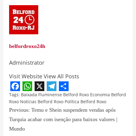
belfordroxo24h
Administrator
Visit Website
View All Posts
Facebook
WhatsApp
X
Telegram
Share
Tags:
Baixada Fluminense
Belford Roxo
Economia Belford
Roxo
Notícias Belford Roxo
Política Belford Roxo
Previous:
Temu e Shein suspendem vendas após
Turquia acabar com isenção para baixos valores |
Mundo