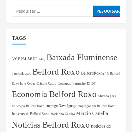
TAGS
Baixada Fluminense
39º BPM
54ª DP
Alerj
Belford Roxo
BelfordRoxo24h
barricada zero
Belford
Comando Vermelho
Roxo hoje
Cedae
Cláudio Castro
DHBF
Economia Belford Roxo
eduardo paes
Educação Belford Roxo
emprego Nova Iguaçu
empregos em Belford Roxo
Márcio Canella
Inocentes de Belford Roxo
Markinho Gandra
Notícias Belford Roxo
notícias de