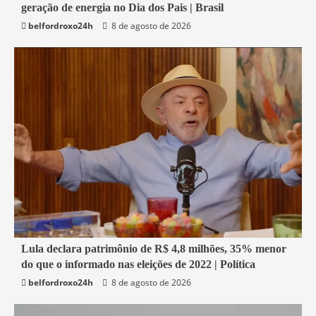
geração de energia no Dia dos Pais | Brasil
Economia
belfordroxo24h
8 de agosto de 2026
1 min read
Lula declara patrimônio de R$ 4,8 milhões, 35% menor
do que o informado nas eleições de 2022 | Política
Economia
belfordroxo24h
8 de agosto de 2026