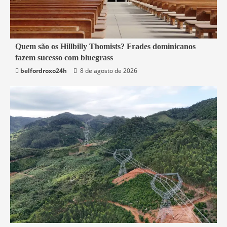
4 min read
Quem são os Hillbilly Thomists? Frades dominicanos
fazem sucesso com bluegrass
Mundo
belfordroxo24h
8 de agosto de 2026