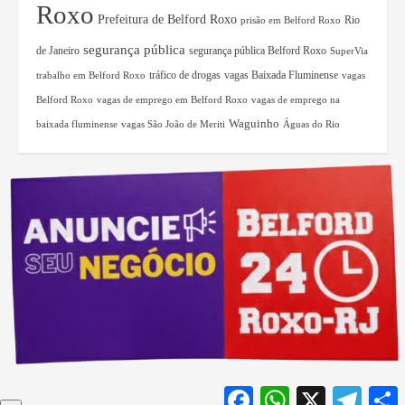
Roxo
Prefeitura de Belford Roxo
Rio
prisão em Belford Roxo
segurança pública
de Janeiro
segurança pública Belford Roxo
SuperVia
tráfico de drogas
vagas Baixada Fluminense
trabalho em Belford Roxo
vagas
Belford Roxo
vagas de emprego em Belford Roxo
vagas de emprego na
Waguinho
baixada fluminense
vagas São João de Meriti
Águas do Rio
Facebook
WhatsApp
X
Teleg