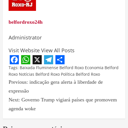
belfordroxo24h
Administrator
Visit Website
View All Posts
Facebook
WhatsApp
X
Telegram
Share
Tags:
Baixada Fluminense
Belford Roxo
Economia Belford
Roxo
Notícias Belford Roxo
Política Belford Roxo
Previous:
indicação gera alerta à liberdade de
expressão
Next:
Governo Trump vigiará países que promovem
agenda woke