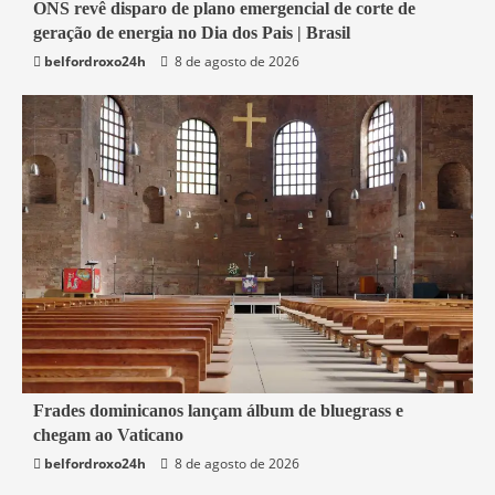
2 min read
ONS revê disparo de plano emergencial de corte de
geração de energia no Dia dos Pais | Brasil
Economia
belfordroxo24h
8 de agosto de 2026
4 min read
Frades dominicanos lançam álbum de bluegrass e
chegam ao Vaticano
Mundo
belfordroxo24h
8 de agosto de 2026