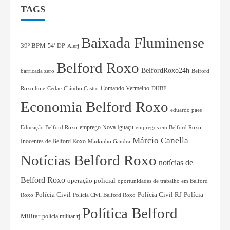
TAGS
Baixada Fluminense
39º BPM
54ª DP
Alerj
Belford Roxo
BelfordRoxo24h
barricada zero
Belford
Comando Vermelho
Roxo hoje
Cedae
Cláudio Castro
DHBF
Economia Belford Roxo
eduardo paes
Educação Belford Roxo
emprego Nova Iguaçu
empregos em Belford Roxo
Márcio Canella
Inocentes de Belford Roxo
Markinho Gandra
Notícias Belford Roxo
notícias de
Belford Roxo
operação policial
oportunidades de trabalho em Belford
Polícia Civil RJ
Polícia
Polícia Civil
Roxo
Polícia Civil Belford Roxo
Política Belford
Militar
polícia militar rj