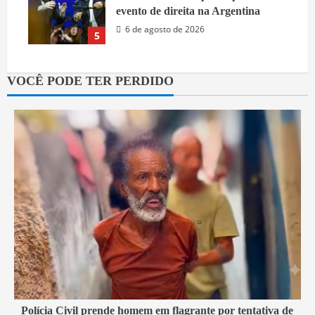
evento de direita na Argentina
6 de agosto de 2026
5
VOCÊ PODE TER PERDIDO
2 min read
Polícia Civil prende homem em flagrante por tentativa de