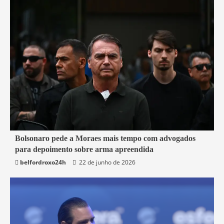
3 min read
Bolsonaro pede a Moraes mais tempo com advogados
para depoimento sobre arma apreendida
Brasil
belfordroxo24h
22 de junho de 2026