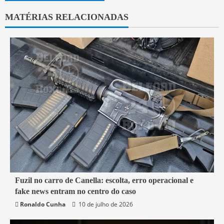
MATÉRIAS RELACIONADAS
7 min read
Fuzil no carro de Canella: escolta, erro operacional e
fake news entram no centro do caso
Belford Roxo
Brasil
Política
Segurança
Ronaldo Cunha
10 de julho de 2026