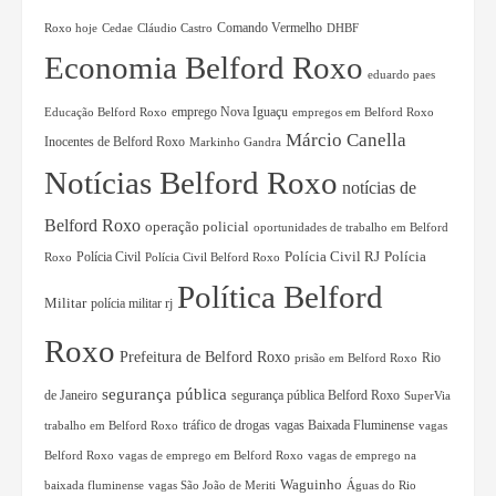
Comando Vermelho
Roxo hoje
Cedae
Cláudio Castro
DHBF
Economia Belford Roxo
eduardo paes
Educação Belford Roxo
emprego Nova Iguaçu
empregos em Belford Roxo
Márcio Canella
Inocentes de Belford Roxo
Markinho Gandra
Notícias Belford Roxo
notícias de
Belford Roxo
operação policial
oportunidades de trabalho em Belford
Polícia Civil RJ
Polícia Civil
Polícia
Roxo
Polícia Civil Belford Roxo
Política Belford
Militar
polícia militar rj
Roxo
Prefeitura de Belford Roxo
Rio
prisão em Belford Roxo
segurança pública
de Janeiro
segurança pública Belford Roxo
SuperVia
tráfico de drogas
vagas Baixada Fluminense
trabalho em Belford Roxo
vagas
Belford Roxo
vagas de emprego em Belford Roxo
vagas de emprego na
Waguinho
baixada fluminense
vagas São João de Meriti
Águas do Rio