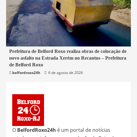
2 min read
Prefeitura de Belford Roxo realiza obras de colocação de
novo asfalto na Estrada Xerém no Recantus – Prefeitura
Belford Roxo
de Belford Roxo
belfordroxo24h
6 de agosto de 2026
O
BelfordRoxo24h
é um portal de notícias