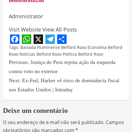
belfordroxo24h
Administrator
Visit Website
View All Posts
Facebook
WhatsApp
X
Telegram
Share
Tags:
Baixada Fluminense
Belford Roxo
Economia Belford
Roxo
Notícias Belford Roxo
Política Belford Roxo
Previous:
Justiça do Peru rejeita ação da esquerda
contra voto no exterior
Next:
Ex-Fed, Harker vê risco de dominância fiscal
nos Estados Unidos | Intraday
Deixe um comentário
O seu endereço de e-mail não será publicado.
Campos
obrigatórios são marcados com
*