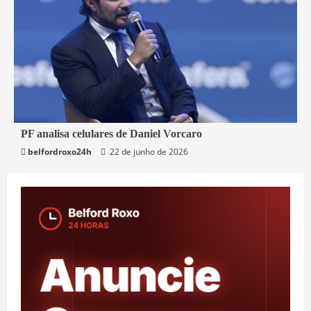
3 min read
PF analisa celulares de Daniel Vorcaro
belfordroxo24h
22 de junho de 2026
Brasil