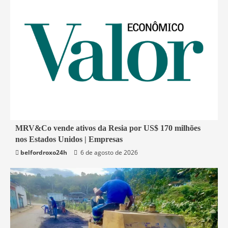
2 min read
MRV&Co vende ativos da Resia por US$ 170 milhões
nos Estados Unidos | Empresas
Economia
belfordroxo24h
6 de agosto de 2026