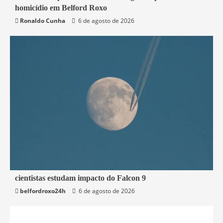
homicídio em Belford Roxo
Belford Roxo
Segurança
Ronaldo Cunha
6 de agosto de 2026
2 min read
cientistas estudam impacto do Falcon 9
belfordroxo24h
6 de agosto de 2026
Mundo