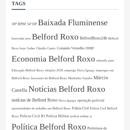
TAGS
Baixada Fluminense
39º BPM
54ª DP
Belford Roxo
BelfordRoxo24h
Belford
barricada zero
Comando Vermelho
Roxo hoje
Cláudio Castro
Cedae
DHBF
Economia Belford Roxo
eduardo paes
eleições 2026
emprego Nova Iguaçu
empregos em
Educação Belford Roxo
Márcio
Belford Roxo
Inocentes de Belford Roxo
Markinho Gandra
Notícias Belford Roxo
Canella
notícias de Belford Roxo
operação policial
Nova Iguaçu
Polícia Civil
oportunidades de trabalho em Belford Roxo
Polícia Civil Belford
Polícia Militar
Polícia Civil RJ
polícia militar rj
Roxo
Política Belford Roxo
Prefeitura de