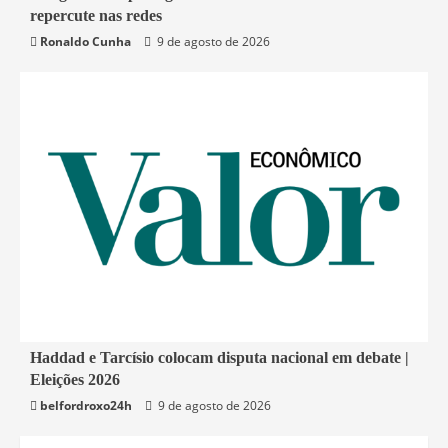
repercute nas redes
Política
Rio de Janeiro
Ronaldo Cunha
9 de agosto de 2026
1 min read
Haddad e Tarcísio colocam disputa nacional em debate |
Eleições 2026
Economia
belfordroxo24h
9 de agosto de 2026