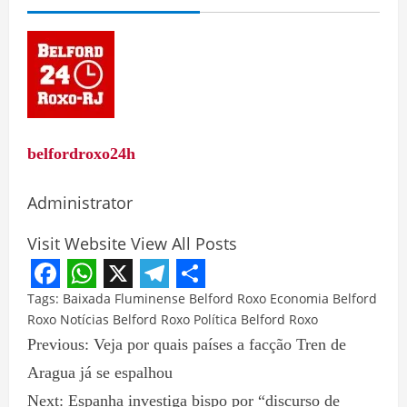
belfordroxo24h
Administrator
Visit Website
View All Posts
Facebook
WhatsApp
X
Telegram
Share
Tags:
Baixada Fluminense
Belford Roxo
Economia Belford
Roxo
Notícias Belford Roxo
Política Belford Roxo
Previous:
Veja por quais países a facção Tren de
Aragua já se espalhou
Next:
Espanha investiga bispo por “discurso de