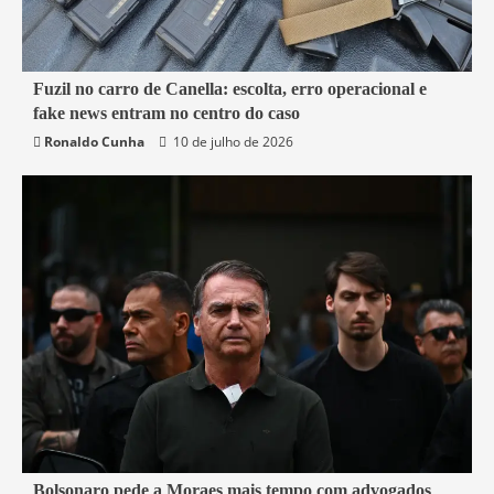
7 min read
Fuzil no carro de Canella: escolta, erro operacional e
fake news entram no centro do caso
Belford Roxo
Brasil
Política
Segurança
Ronaldo Cunha
10 de julho de 2026
3 min read
Bolsonaro pede a Moraes mais tempo com advogados