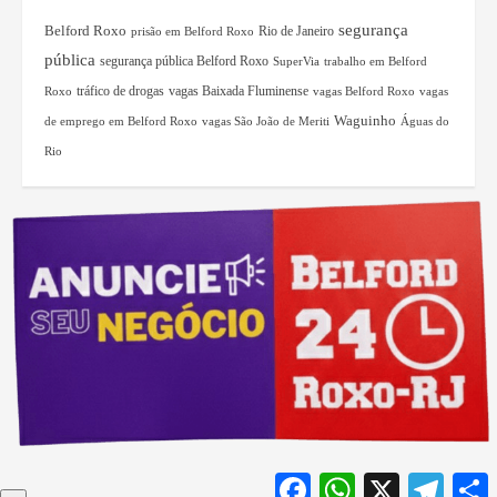
segurança
Belford Roxo
Rio de Janeiro
prisão em Belford Roxo
pública
segurança pública Belford Roxo
trabalho em Belford
SuperVia
tráfico de drogas
Roxo
vagas Baixada Fluminense
vagas Belford Roxo
vagas
Waguinho
de emprego em Belford Roxo
vagas São João de Meriti
Águas do
Rio
Facebook
WhatsApp
X
Teleg