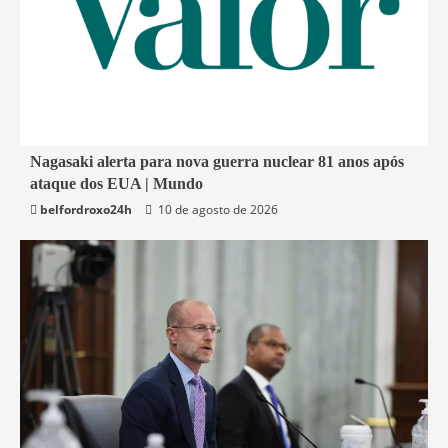
4 min read
Nagasaki alerta para nova guerra nuclear 81 anos após
ataque dos EUA | Mundo
Economia
belfordroxo24h
10 de agosto de 2026