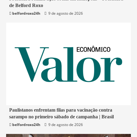
de Belford Roxo
Belford Roxo
belfordroxo24h
9 de agosto de 2026
4 min read
Paulistanos enfrentam filas para vacinação contra
sarampo no primeiro sábado de campanha | Brasil
Economia
belfordroxo24h
9 de agosto de 2026