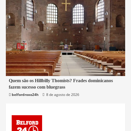
4 min read
Quem são os Hillbilly Thomists? Frades dominicanos
fazem sucesso com bluegrass
Mundo
belfordroxo24h
8 de agosto de 2026