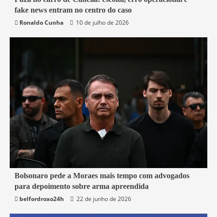
fake news entram no centro do caso
Belford Roxo
Brasil
Política
Segurança
Ronaldo Cunha
10 de julho de 2026
3 min read
Bolsonaro pede a Moraes mais tempo com advogados
para depoimento sobre arma apreendida
Brasil
belfordroxo24h
22 de junho de 2026