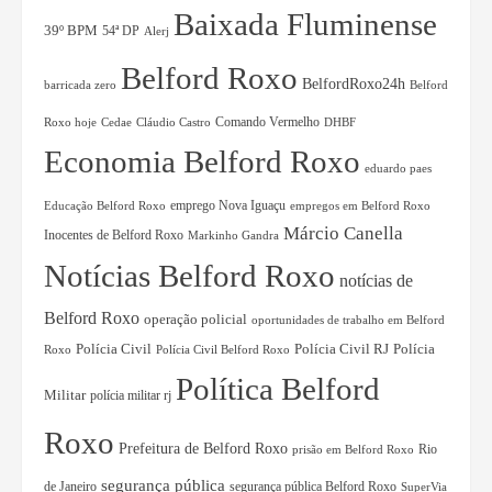
Baixada Fluminense
39º BPM
54ª DP
Alerj
Belford Roxo
BelfordRoxo24h
barricada zero
Belford
Comando Vermelho
Roxo hoje
Cedae
Cláudio Castro
DHBF
Economia Belford Roxo
eduardo paes
Educação Belford Roxo
emprego Nova Iguaçu
empregos em Belford Roxo
Márcio Canella
Inocentes de Belford Roxo
Markinho Gandra
Notícias Belford Roxo
notícias de
Belford Roxo
operação policial
oportunidades de trabalho em Belford
Polícia Civil RJ
Polícia
Polícia Civil
Roxo
Polícia Civil Belford Roxo
Política Belford
Militar
polícia militar rj
Roxo
Prefeitura de Belford Roxo
Rio
prisão em Belford Roxo
segurança pública
de Janeiro
segurança pública Belford Roxo
SuperVia