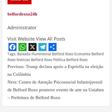
belfordroxo24h
Administrator
Visit Website
View All Posts
Facebook
WhatsApp
X
Telegram
Share
Tags:
Baixada Fluminense
Belford Roxo
Economia Belford
Roxo
Notícias Belford Roxo
Política Belford Roxo
Previous:
Trump declara apoio a Espriella na eleição
na Colômbia
Next:
Centro de Atenção Psicossocial Infantojuvenil
de Belford Roxo promove evento de arte na Uniabeu
– Prefeitura de Belford Roxo