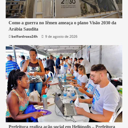
4 min read
Como a guerra no Iêmen ameaça o plano Visão 2030 da
Arábia Saudita
Mundo
belfordroxo24h
9 de agosto de 2026
2 min read
Prefeitura realiza ação social em Heliópolis – Prefeitura