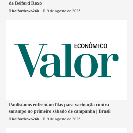
de Belford Roxo
Belford Roxo
belfordroxo24h
9 de agosto de 2026
4 min read
Paulistanos enfrentam filas para vacinação contra
sarampo no primeiro sábado de campanha | Brasil
Economia
belfordroxo24h
9 de agosto de 2026