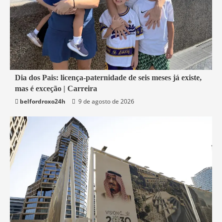
1 min read
Dia dos Pais: licença-paternidade de seis meses já existe,
mas é exceção | Carreira
Economia
belfordroxo24h
9 de agosto de 2026