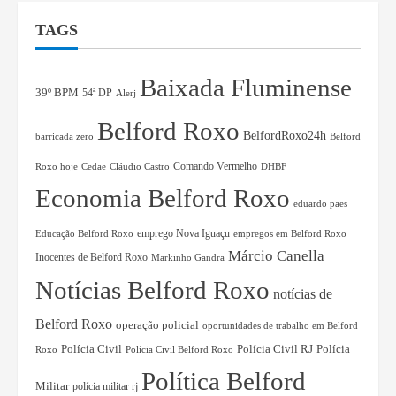
TAGS
Baixada Fluminense
39º BPM
54ª DP
Alerj
Belford Roxo
BelfordRoxo24h
barricada zero
Belford
Comando Vermelho
Roxo hoje
Cedae
Cláudio Castro
DHBF
Economia Belford Roxo
eduardo paes
Educação Belford Roxo
emprego Nova Iguaçu
empregos em Belford Roxo
Márcio Canella
Inocentes de Belford Roxo
Markinho Gandra
Notícias Belford Roxo
notícias de
Belford Roxo
operação policial
oportunidades de trabalho em Belford
Polícia Civil RJ
Polícia
Polícia Civil
Roxo
Polícia Civil Belford Roxo
Política Belford
Militar
polícia militar rj