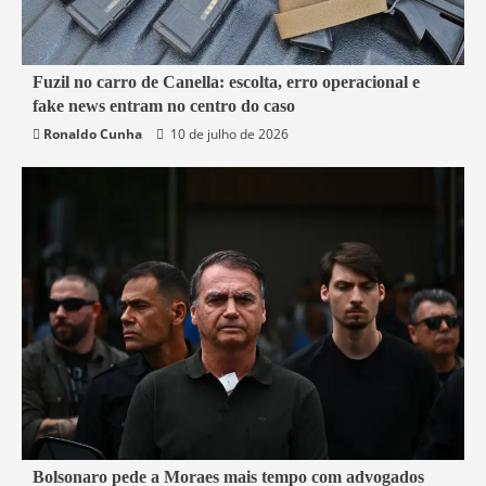
7 min read
Fuzil no carro de Canella: escolta, erro operacional e
fake news entram no centro do caso
Belford Roxo
Brasil
Política
Segurança
Ronaldo Cunha
10 de julho de 2026
3 min read
Bolsonaro pede a Moraes mais tempo com advogados