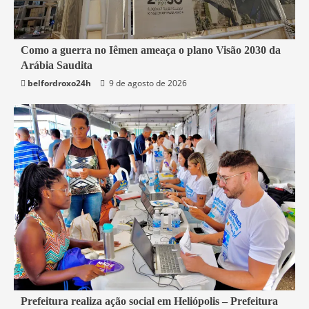
4 min read
Como a guerra no Iêmen ameaça o plano Visão 2030 da
Arábia Saudita
Mundo
belfordroxo24h
9 de agosto de 2026
2 min read
Prefeitura realiza ação social em Heliópolis – Prefeitura