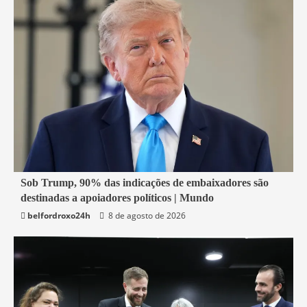
4 min read
Sob Trump, 90% das indicações de embaixadores são
destinadas a apoiadores políticos | Mundo
Economia
belfordroxo24h
8 de agosto de 2026