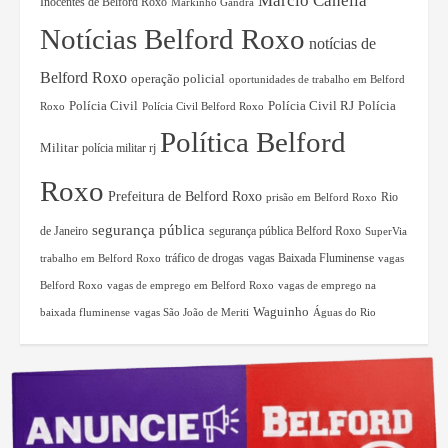
Márcio Canella
Inocentes de Belford Roxo
Markinho Gandra
Notícias Belford Roxo
notícias de
Belford Roxo
operação policial
oportunidades de trabalho em Belford
Polícia Civil RJ
Polícia
Polícia Civil
Roxo
Polícia Civil Belford Roxo
Política Belford
Militar
polícia militar rj
Roxo
Prefeitura de Belford Roxo
Rio
prisão em Belford Roxo
segurança pública
de Janeiro
segurança pública Belford Roxo
SuperVia
tráfico de drogas
vagas Baixada Fluminense
trabalho em Belford Roxo
vagas
Belford Roxo
vagas de emprego em Belford Roxo
vagas de emprego na
Waguinho
baixada fluminense
vagas São João de Meriti
Águas do Rio