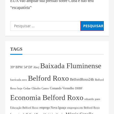
EUA vão ampliar sua pressão sobre Cuba e não terá
“escapatória”
TAGS
Baixada Fluminense
39º BPM
54ª DP
Alerj
Belford Roxo
BelfordRoxo24h
barricada zero
Belford
Comando Vermelho
Roxo hoje
Cedae
Cláudio Castro
DHBF
Economia Belford Roxo
eduardo paes
Educação Belford Roxo
emprego Nova Iguaçu
empregos em Belford Roxo