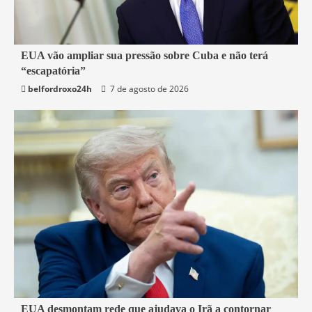
3 min read
EUA vão ampliar sua pressão sobre Cuba e não terá
“escapatória”
Mundo
belfordroxo24h
7 de agosto de 2026
3 min read
EUA desmontam rede que ajudava o Irã a contornar