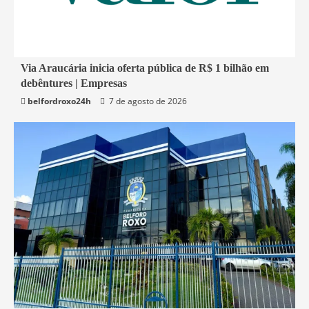
1 min read
Via Araucária inicia oferta pública de R$ 1 bilhão em
debêntures | Empresas
Economia
belfordroxo24h
7 de agosto de 2026