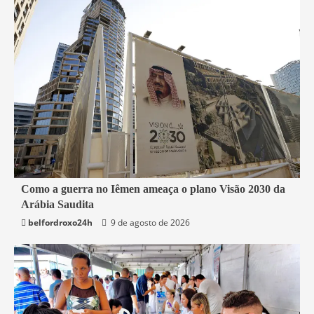
4 min read
Como a guerra no Iêmen ameaça o plano Visão 2030 da
Arábia Saudita
Mundo
belfordroxo24h
9 de agosto de 2026