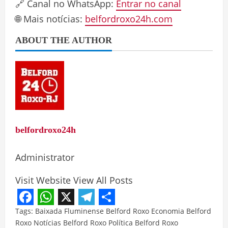
🔗 Canal no WhatsApp:
Entrar no canal
🌐 Mais notícias:
belfordroxo24h.com
ABOUT THE AUTHOR
belfordroxo24h
Administrator
Visit Website
View All Posts
Facebook
WhatsApp
X
Telegram
Share
Tags:
Baixada Fluminense
Belford Roxo
Economia Belford
Roxo
Notícias Belford Roxo
Política Belford Roxo