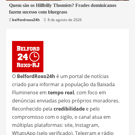
4 min read
Quem são os Hillbilly Thomists? Frades dominicanos
fazem sucesso com bluegrass
Mundo
belfordroxo24h
8 de agosto de 2026
O
BelfordRoxo24h
é um portal de notícias
criado para informar a população da Baixada
Fluminense em
tempo real
, com foco em
denúncias enviadas pelos próprios moradores.
Reconhecido pela
credibilidade
e pelo
compromisso com o sigilo, o canal atua em
múltiplas plataformas: site, Instagram,
WhatsApp (selo verificado), Telegram e rádio