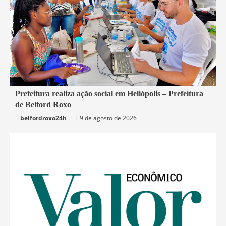
2 min read
Prefeitura realiza ação social em Heliópolis – Prefeitura
de Belford Roxo
Belford Roxo
belfordroxo24h
9 de agosto de 2026