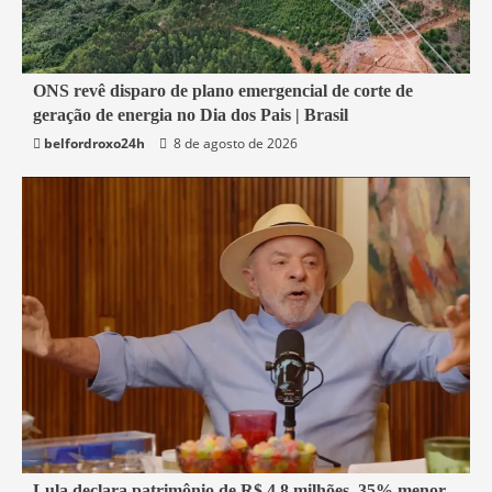
2 min read
ONS revê disparo de plano emergencial de corte de
geração de energia no Dia dos Pais | Brasil
Economia
belfordroxo24h
8 de agosto de 2026
1 min read
Lula declara patrimônio de R$ 4,8 milhões, 35% menor