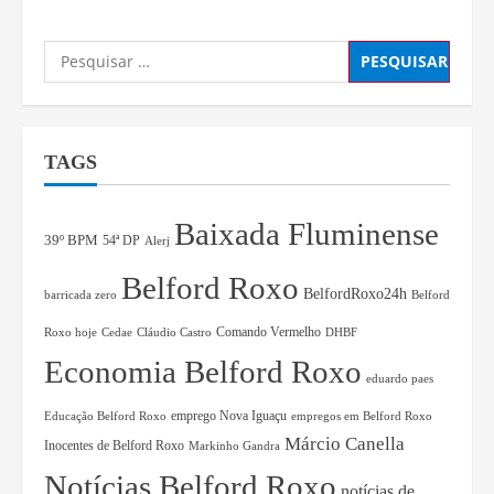
TAGS
Baixada Fluminense
39º BPM
54ª DP
Alerj
Belford Roxo
BelfordRoxo24h
barricada zero
Belford
Comando Vermelho
Roxo hoje
Cedae
Cláudio Castro
DHBF
Economia Belford Roxo
eduardo paes
Educação Belford Roxo
emprego Nova Iguaçu
empregos em Belford Roxo
Márcio Canella
Inocentes de Belford Roxo
Markinho Gandra
Notícias Belford Roxo
notícias de