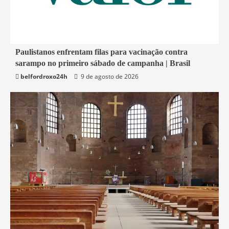
4 min read
Paulistanos enfrentam filas para vacinação contra
sarampo no primeiro sábado de campanha | Brasil
Economia
belfordroxo24h
9 de agosto de 2026