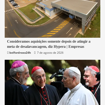
4 min read
Consideramos aquisições somente depois de atingir a
meta de desalavancagem, diz Hypera | Empresas
Economia
belfordroxo24h
7 de agosto de 2026