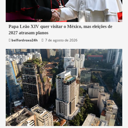
3 min read
Papa Leão XIV quer visitar o México, mas eleições de
2027 atrasam planos
Mundo
belfordroxo24h
7 de agosto de 2026