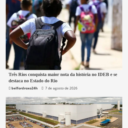
2 min read
Três Rios conquista maior nota da história no IDEB e se
destaca no Estado do Rio
Educação
Rio de Janeiro
Três Rios
belfordroxo24h
7 de agosto de 2026