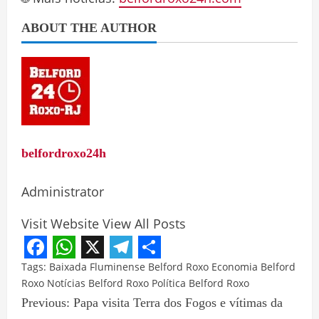
ABOUT THE AUTHOR
belfordroxo24h
Administrator
Visit Website
View All Posts
Facebook
WhatsApp
X
Telegram
Share
Tags:
Baixada Fluminense
Belford Roxo
Economia Belford
Roxo
Notícias Belford Roxo
Política Belford Roxo
Previous:
Papa visita Terra dos Fogos e vítimas da