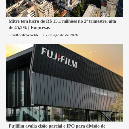
1 min read
Mitre tem lucro de R$ 15,1 milhões no 2º trimestre, alta
de 45,5% | Empresas
Economia
belfordroxo24h
7 de agosto de 2026
2 min read
Fujifilm avalia cisão parcial e IPO para divisão de