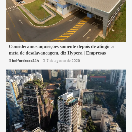
4 min read
Consideramos aquisições somente depois de atingir a
meta de desalavancagem, diz Hypera | Empresas
Economia
belfordroxo24h
7 de agosto de 2026