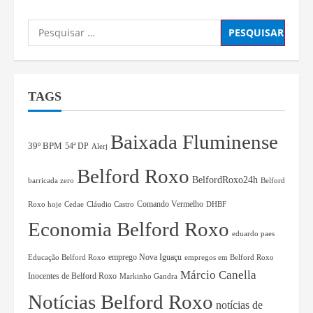
TAGS
Baixada Fluminense
39º BPM
54ª DP
Alerj
Belford Roxo
BelfordRoxo24h
barricada zero
Belford
Comando Vermelho
Roxo hoje
Cedae
Cláudio Castro
DHBF
Economia Belford Roxo
eduardo paes
Educação Belford Roxo
emprego Nova Iguaçu
empregos em Belford Roxo
Márcio Canella
Inocentes de Belford Roxo
Markinho Gandra
Notícias Belford Roxo
notícias de