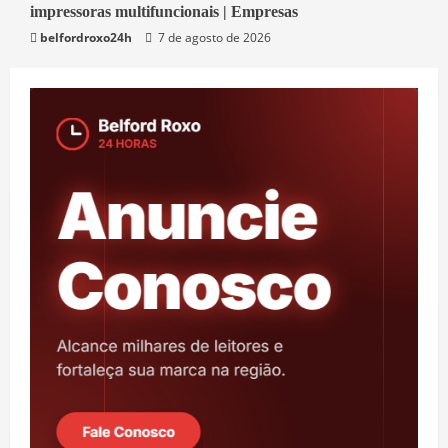
impressoras multifuncionais | Empresas
Economia
belfordroxo24h
7 de agosto de 2026