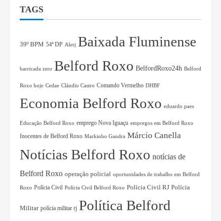
TAGS
Baixada Fluminense
39º BPM
54ª DP
Alerj
Belford Roxo
BelfordRoxo24h
barricada zero
Belford
Comando Vermelho
Roxo hoje
Cedae
Cláudio Castro
DHBF
Economia Belford Roxo
eduardo paes
Educação Belford Roxo
emprego Nova Iguaçu
empregos em Belford Roxo
Márcio Canella
Inocentes de Belford Roxo
Markinho Gandra
Notícias Belford Roxo
notícias de
Belford Roxo
operação policial
oportunidades de trabalho em Belford
Polícia Civil RJ
Polícia Civil
Polícia
Roxo
Polícia Civil Belford Roxo
Política Belford
Militar
polícia militar rj