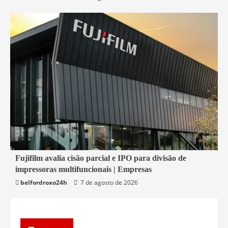
2 min read
Fujifilm avalia cisão parcial e IPO para divisão de
impressoras multifuncionais | Empresas
Economia
belfordroxo24h
7 de agosto de 2026