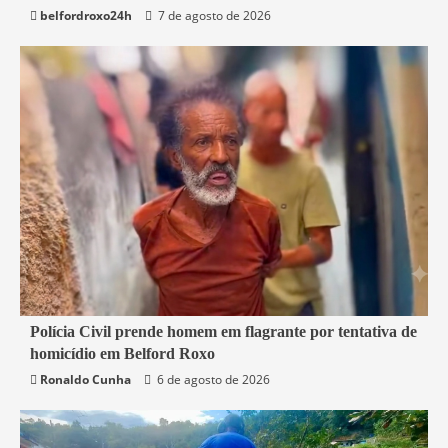
belfordroxo24h
7 de agosto de 2026
2 min read
Polícia Civil prende homem em flagrante por tentativa de
homicídio em Belford Roxo
Belford Roxo
Segurança
Ronaldo Cunha
6 de agosto de 2026