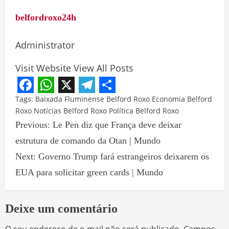
belfordroxo24h
Administrator
Visit Website
View All Posts
Facebook
WhatsApp
X
Telegram
Share
Tags:
Baixada Fluminense
Belford Roxo
Economia Belford
Roxo
Notícias Belford Roxo
Política Belford Roxo
Previous:
Le Pen diz que França deve deixar
estrutura de comando da Otan | Mundo
Next:
Governo Trump fará estrangeiros deixarem os
EUA para solicitar green cards | Mundo
Deixe um comentário