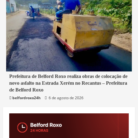
2 min read
Prefeitura de Belford Roxo realiza obras de colocação de
novo asfalto na Estrada Xerém no Recantus – Prefeitura
Belford Roxo
de Belford Roxo
belfordroxo24h
6 de agosto de 2026