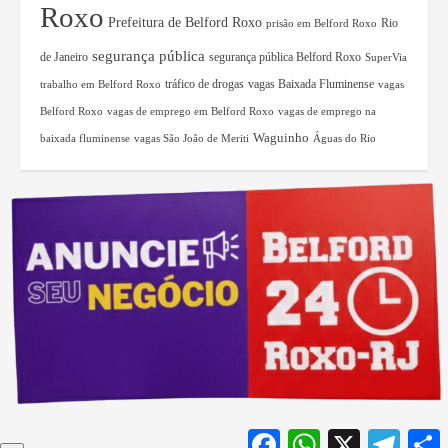
Roxo
Prefeitura de Belford Roxo
Rio
prisão em Belford Roxo
segurança pública
de Janeiro
segurança pública Belford Roxo
SuperVia
tráfico de drogas
vagas Baixada Fluminense
trabalho em Belford Roxo
vagas
Belford Roxo
vagas de emprego em Belford Roxo
vagas de emprego na
Waguinho
baixada fluminense
vagas São João de Meriti
Águas do Rio
Facebook
WhatsApp
X
Teleg