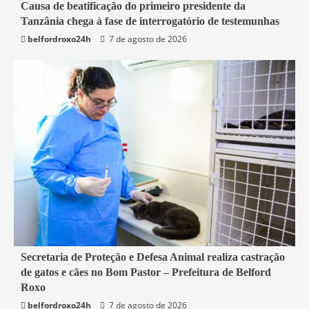
4 min read
Causa de beatificação do primeiro presidente da
Tanzânia chega à fase de interrogatório de testemunhas
Mundo
belfordroxo24h
7 de agosto de 2026
2 min read
Secretaria de Proteção e Defesa Animal realiza castração
de gatos e cães no Bom Pastor – Prefeitura de Belford
Belford Roxo
Roxo
belfordroxo24h
7 de agosto de 2026