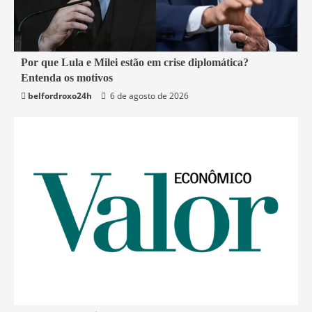
2 min read
Por que Lula e Milei estão em crise diplomática?
Entenda os motivos
Mundo
belfordroxo24h
6 de agosto de 2026