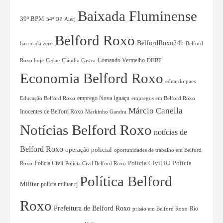
Baixada Fluminense
39º BPM
54ª DP
Alerj
Belford Roxo
BelfordRoxo24h
barricada zero
Belford
Comando Vermelho
Roxo hoje
Cedae
Cláudio Castro
DHBF
Economia Belford Roxo
eduardo paes
Educação Belford Roxo
emprego Nova Iguaçu
empregos em Belford Roxo
Márcio Canella
Inocentes de Belford Roxo
Markinho Gandra
Notícias Belford Roxo
notícias de
Belford Roxo
operação policial
oportunidades de trabalho em Belford
Polícia Civil RJ
Polícia Civil
Polícia
Roxo
Polícia Civil Belford Roxo
Política Belford
Militar
polícia militar rj
Roxo
Prefeitura de Belford Roxo
Rio
prisão em Belford Roxo