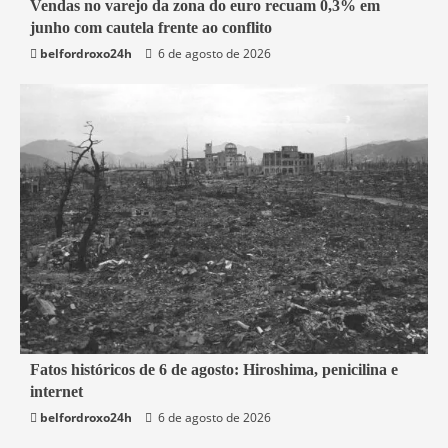
1 min read
Vendas no varejo da zona do euro recuam 0,3% em
junho com cautela frente ao conflito
Economia
belfordroxo24h
6 de agosto de 2026
2 min read
Fatos históricos de 6 de agosto: Hiroshima, penicilina e
internet
Mundo
belfordroxo24h
6 de agosto de 2026