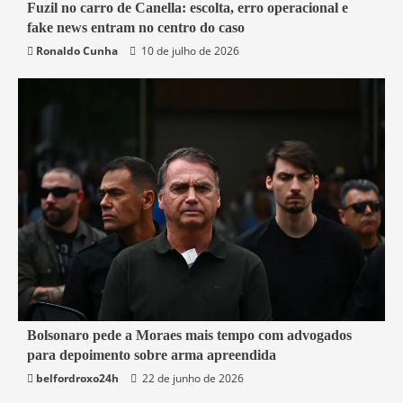
7 min read
Fuzil no carro de Canella: escolta, erro operacional e
fake news entram no centro do caso
Belford Roxo
Brasil
Política
Segurança
Ronaldo Cunha
10 de julho de 2026
3 min read
Bolsonaro pede a Moraes mais tempo com advogados
para depoimento sobre arma apreendida
Brasil
belfordroxo24h
22 de junho de 2026