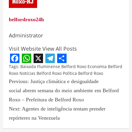
belfordroxo24h
Administrator
Visit Website
View All Posts
Facebook
WhatsApp
X
Telegram
Share
Tags:
Baixada Fluminense
Belford Roxo
Economia Belford
Roxo
Notícias Belford Roxo
Política Belford Roxo
Previous:
Justiça climática e desigualdade
social abrem semana do meio ambiente em Belford
Roxo – Prefeitura de Belford Roxo
Next:
Agentes de inteligência tentam prender
repórteres na Venezuela