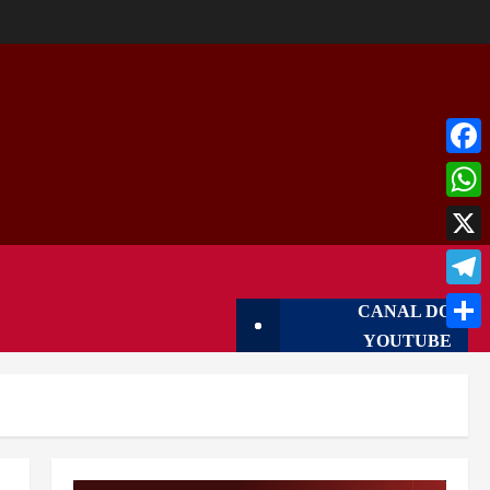
Face
What
X
Tele
CANAL DO
YOUTUBE
Shar