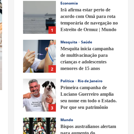
Economia
Irã afirma estar perto de
acordo com Omã para rota
temporária de navegação no
Estreito de Ormuz | Mundo
1
8 de agosto de 2026
Mesquita
Saúde
Mesquita inicia campanha
de multivacinação para
crianças e adolescentes
menores de 15 anos
2
8 de agosto de 2026
Política
Rio de Janeiro
Primeira campanha de
Luciano Guerreiro amplia
seu nome em todo o Estado.
Por que seu patrimônio
3
ganhou tanta repercussão?
Mundo
8 de agosto de 2026
Bispos australianos alertam
para aumento do