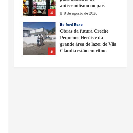
antissemitismo no país
4
8 de agosto de 2026
Belford Roxo
Obras da futura Creche
Pequenos Heróis e da
grande área de lazer de Vila
Cláudia estão em ritmo
5
acelerado – Prefeitura de
Belford Roxo
8 de agosto de 2026
s