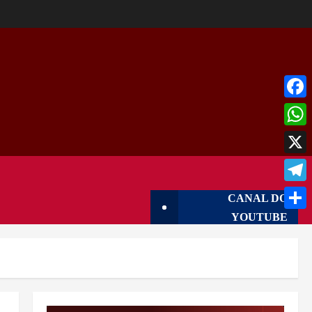
Face
What
X
Tele
CANAL DO
YOUTUBE
Shar