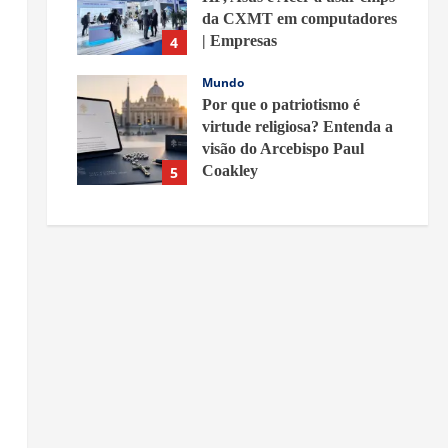
da CXMT em computadores
| Empresas
4
6 de agosto de 2026
Mundo
Por que o patriotismo é
virtude religiosa? Entenda a
visão do Arcebispo Paul
Coakley
5
5 de agosto de 2026