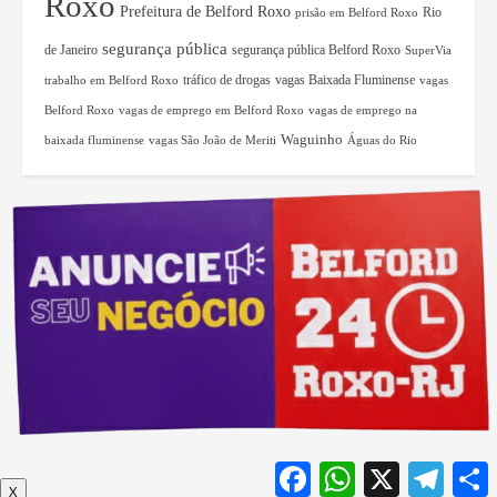
Roxo
Prefeitura de Belford Roxo
Rio
prisão em Belford Roxo
segurança pública
de Janeiro
segurança pública Belford Roxo
SuperVia
tráfico de drogas
vagas Baixada Fluminense
trabalho em Belford Roxo
vagas
Belford Roxo
vagas de emprego em Belford Roxo
vagas de emprego na
Waguinho
baixada fluminense
vagas São João de Meriti
Águas do Rio
Facebook
WhatsApp
X
Teleg
X