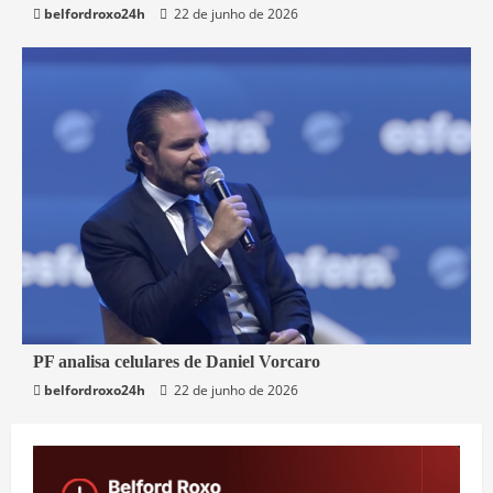
belfordroxo24h
22 de junho de 2026
3 min read
PF analisa celulares de Daniel Vorcaro
belfordroxo24h
22 de junho de 2026
Brasil