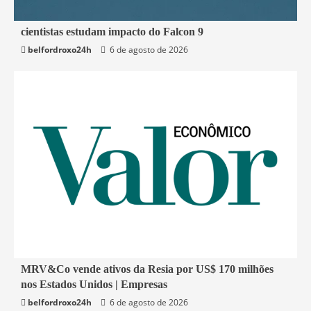
2 min read
cientistas estudam impacto do Falcon 9
belfordroxo24h
6 de agosto de 2026
Mundo
2 min read
MRV&Co vende ativos da Resia por US$ 170 milhões
nos Estados Unidos | Empresas
Economia
belfordroxo24h
6 de agosto de 2026