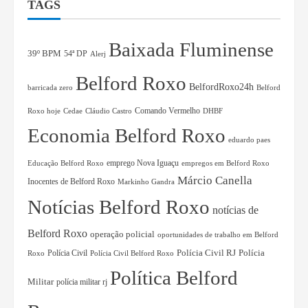
TAGS
Baixada Fluminense
39º BPM
54ª DP
Alerj
Belford Roxo
BelfordRoxo24h
barricada zero
Belford
Comando Vermelho
Roxo hoje
Cedae
Cláudio Castro
DHBF
Economia Belford Roxo
eduardo paes
Educação Belford Roxo
emprego Nova Iguaçu
empregos em Belford Roxo
Márcio Canella
Inocentes de Belford Roxo
Markinho Gandra
Notícias Belford Roxo
notícias de
Belford Roxo
operação policial
oportunidades de trabalho em Belford
Polícia Civil RJ
Polícia Civil
Polícia
Roxo
Polícia Civil Belford Roxo
Política Belford
Militar
polícia militar rj