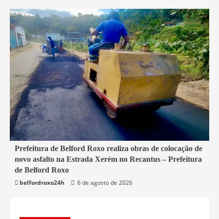
2 min read
Prefeitura de Belford Roxo realiza obras de colocação de
novo asfalto na Estrada Xerém no Recantus – Prefeitura
Belford Roxo
de Belford Roxo
belfordroxo24h
6 de agosto de 2026