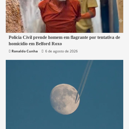
2 min read
Polícia Civil prende homem em flagrante por tentativa de
homicídio em Belford Roxo
Belford Roxo
Segurança
Ronaldo Cunha
6 de agosto de 2026