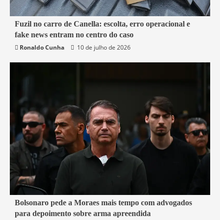
7 min read
Fuzil no carro de Canella: escolta, erro operacional e
fake news entram no centro do caso
Belford Roxo
Brasil
Política
Segurança
Ronaldo Cunha
10 de julho de 2026
3 min read
Bolsonaro pede a Moraes mais tempo com advogados
para depoimento sobre arma apreendida
Brasil