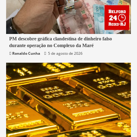
4 min read
PM descobre gráfica clandestina de dinheiro falso
durante operação no Complexo da Maré
Rio de Janeiro
Segurança
Ronaldo Cunha
5 de agosto de 2026