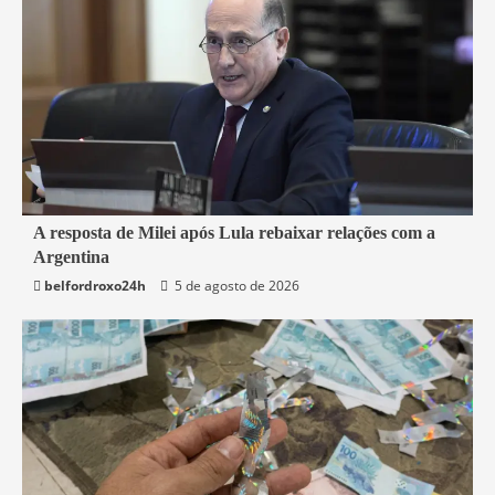
2 min read
A resposta de Milei após Lula rebaixar relações com a
Argentina
Mundo
belfordroxo24h
5 de agosto de 2026