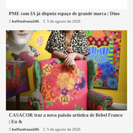
4 min read
PME com IA já disputa espaço de grande marca | Dino
belfordroxo24h
5 de agosto de 2026
Economia
1 min read
CASACOR traz a nova paixão artística de Bebel Franco
| Eu &
Economia
belfordroxo24h
5 de agosto de 2026