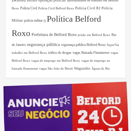
operação policial
oportunidades de trabalho em Belford
Polícia Civil RJ
Polícia Civil
Polícia
Roxo
Polícia Civil Belford Roxo
Política Belford
Militar
polícia militar rj
Roxo
Prefeitura de Belford Roxo
Rio
prisão em Belford Roxo
segurança pública
de Janeiro
segurança pública Belford Roxo
SuperVia
tráfico de drogas
vagas Baixada Fluminense
trabalho em Belford Roxo
vagas
Belford Roxo
vagas de emprego em Belford Roxo
vagas de emprego na
Waguinho
baixada fluminense
vagas São João de Meriti
Águas do Rio