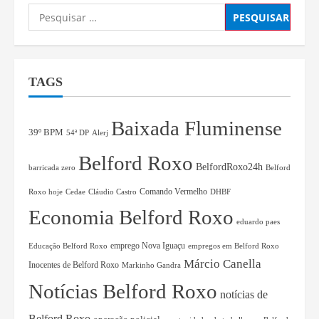
TAGS
Baixada Fluminense
39º BPM
54ª DP
Alerj
Belford Roxo
BelfordRoxo24h
barricada zero
Belford
Comando Vermelho
Roxo hoje
Cedae
Cláudio Castro
DHBF
Economia Belford Roxo
eduardo paes
Educação Belford Roxo
emprego Nova Iguaçu
empregos em Belford Roxo
Márcio Canella
Inocentes de Belford Roxo
Markinho Gandra
Notícias Belford Roxo
notícias de
Belford Roxo