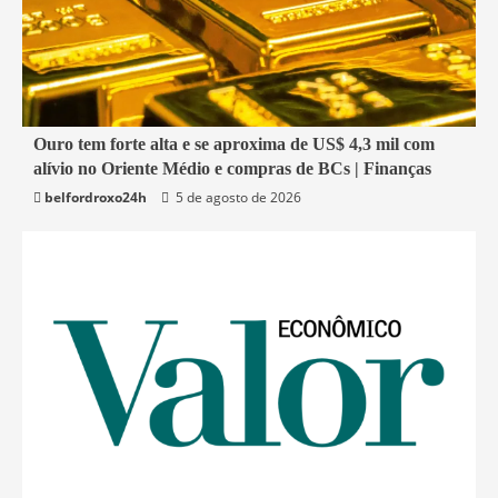
2 min read
Ouro tem forte alta e se aproxima de US$ 4,3 mil com
alívio no Oriente Médio e compras de BCs | Finanças
Economia
belfordroxo24h
5 de agosto de 2026