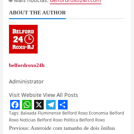
🌐 Mais notícias:
belfordroxo24h.com
ABOUT THE AUTHOR
belfordroxo24h
Administrator
Visit Website
View All Posts
Facebook
WhatsApp
X
Telegram
Share
Tags:
Baixada Fluminense
Belford Roxo
Economia Belford
Roxo
Notícias Belford Roxo
Política Belford Roxo
Previous:
Asteroide com tamanho de dois ônibus