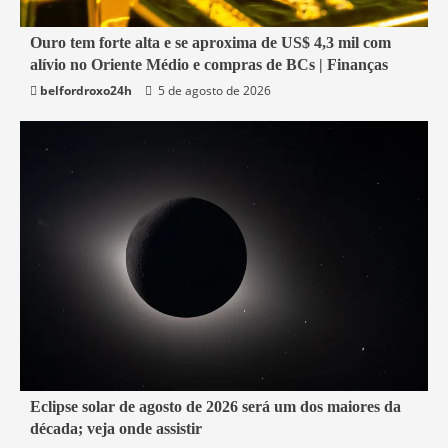
1 min read
Ouro tem forte alta e se aproxima de US$ 4,3 mil com
alívio no Oriente Médio e compras de BCs | Finanças
Economia
belfordroxo24h
5 de agosto de 2026
4 min read
Eclipse solar de agosto de 2026 será um dos maiores da
década; veja onde assistir
Mundo