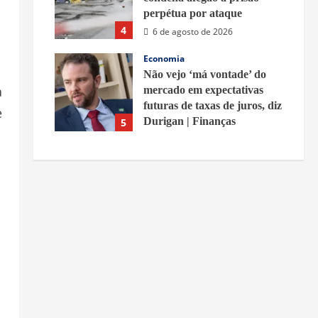
perpétua por ataque
4
6 de agosto de 2026
Economia
Não vejo ‘má vontade’ do
a
mercado em expectativas
futuras de taxas de juros, diz
e
Durigan | Finanças
5
6 de agosto de 2026