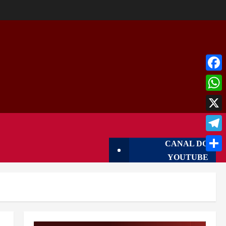
Face
What
X
Tele
CANAL DO
YOUTUBE
Shar