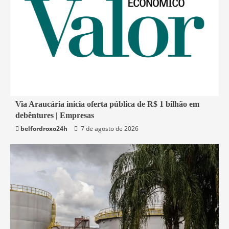
1 min read
Via Araucária inicia oferta pública de R$ 1 bilhão em
debêntures | Empresas
Economia
belfordroxo24h
7 de agosto de 2026