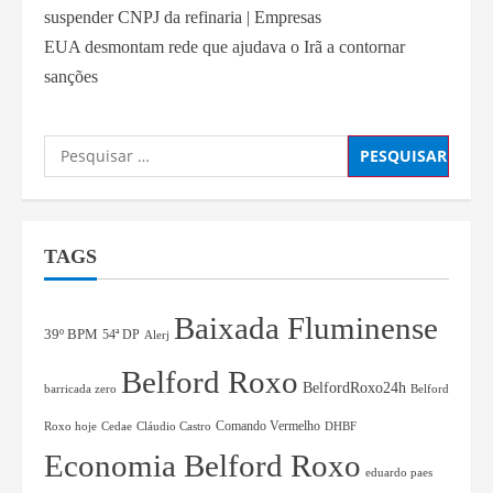
suspender CNPJ da refinaria | Empresas
EUA desmontam rede que ajudava o Irã a contornar
sanções
TAGS
Baixada Fluminense
39º BPM
54ª DP
Alerj
Belford Roxo
BelfordRoxo24h
barricada zero
Belford
Comando Vermelho
Roxo hoje
Cedae
Cláudio Castro
DHBF
Economia Belford Roxo
eduardo paes