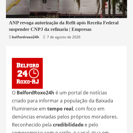
2 min read
ANP revoga autorização da Refit após Receita Federal
suspender CNPJ da refinaria | Empresas
Economia
belfordroxo24h
7 de agosto de 2026
O
BelfordRoxo24h
é um portal de notícias
criado para informar a população da Baixada
Fluminense em
tempo real
, com foco em
denúncias enviadas pelos próprios moradores.
Reconhecido pela
credibilidade
e pelo
compromisso com o sigilo, o canal atua em