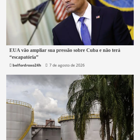
3 min read
EUA vão ampliar sua pressão sobre Cuba e não terá
“escapatória”
Mundo
belfordroxo24h
7 de agosto de 2026