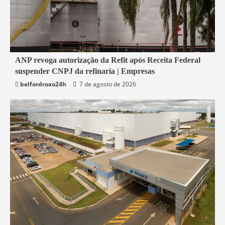
2 min read
ANP revoga autorização da Refit após Receita Federal
suspender CNPJ da refinaria | Empresas
Economia
belfordroxo24h
7 de agosto de 2026