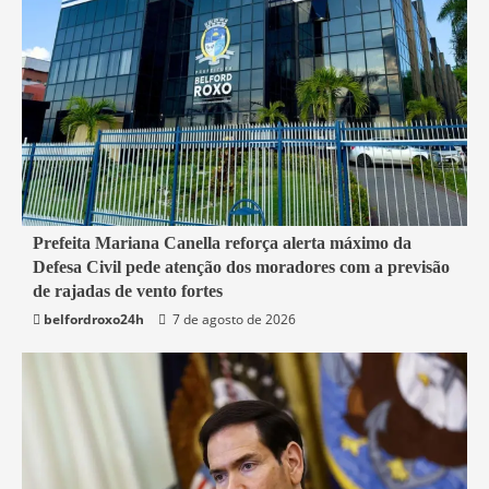
1 min read
Prefeita Mariana Canella reforça alerta máximo da
Defesa Civil pede atenção dos moradores com a previsão
Belford Roxo
de rajadas de vento fortes
belfordroxo24h
7 de agosto de 2026