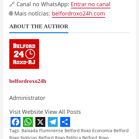
🔗 Canal no WhatsApp:
Entrar no canal
🌐 Mais notícias:
belfordroxo24h.com
ABOUT THE AUTHOR
belfordroxo24h
Administrator
Visit Website
View All Posts
Facebook
WhatsApp
X
Telegram
Share
Tags:
Baixada Fluminense
Belford Roxo
Economia Belford
Roxo
Notícias Belford Roxo
Política Belford Roxo