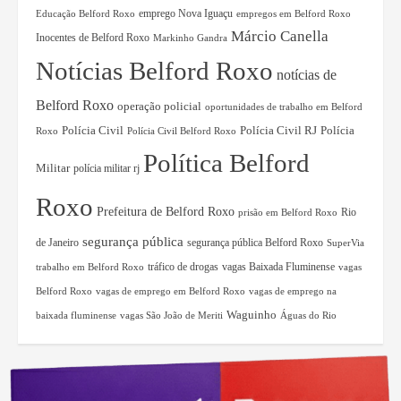
Educação Belford Roxo
emprego Nova Iguaçu
empregos em Belford Roxo
Márcio Canella
Inocentes de Belford Roxo
Markinho Gandra
Notícias Belford Roxo
notícias de
Belford Roxo
operação policial
oportunidades de trabalho em Belford
Polícia Civil RJ
Polícia
Polícia Civil
Roxo
Polícia Civil Belford Roxo
Política Belford
Militar
polícia militar rj
Roxo
Prefeitura de Belford Roxo
Rio
prisão em Belford Roxo
segurança pública
de Janeiro
segurança pública Belford Roxo
SuperVia
tráfico de drogas
vagas Baixada Fluminense
trabalho em Belford Roxo
vagas
Belford Roxo
vagas de emprego em Belford Roxo
vagas de emprego na
Waguinho
baixada fluminense
vagas São João de Meriti
Águas do Rio