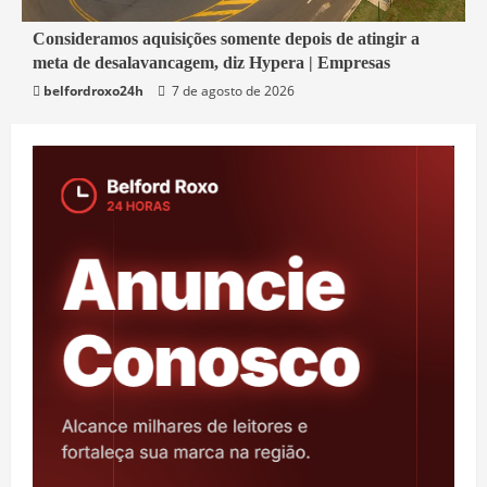
4 min read
Consideramos aquisições somente depois de atingir a
meta de desalavancagem, diz Hypera | Empresas
Economia
belfordroxo24h
7 de agosto de 2026