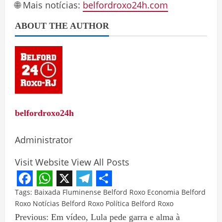
🌐 Mais notícias:
belfordroxo24h.com
ABOUT THE AUTHOR
belfordroxo24h
Administrator
Visit Website
View All Posts
Facebook
WhatsApp
X
Telegram
Share
Tags:
Baixada Fluminense
Belford Roxo
Economia Belford
Roxo
Notícias Belford Roxo
Política Belford Roxo
Previous:
Em vídeo, Lula pede garra e alma à