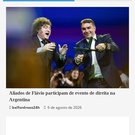
2 min read
Aliados de Flávio participam de evento de direita na
Argentina
Mundo
belfordroxo24h
6 de agosto de 2026