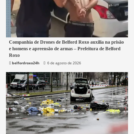
1 min read
Companhia de Drones de Belford Roxo auxilia na prisão
e homens e apreensão de armas – Prefeitura de Belford
Belford Roxo
Roxo
belfordroxo24h
6 de agosto de 2026