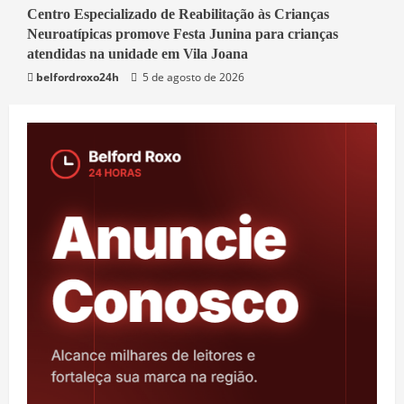
3 min read
Centro Especializado de Reabilitação às Crianças
Neuroatípicas promove Festa Junina para crianças
Belford Roxo
atendidas na unidade em Vila Joana
belfordroxo24h
5 de agosto de 2026