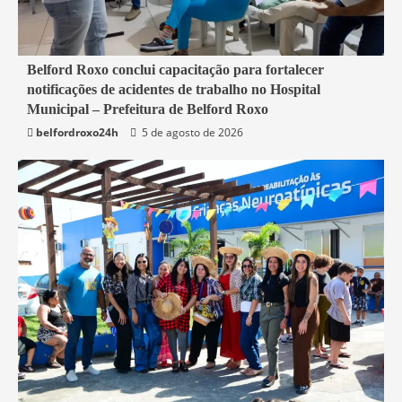
2 min read
Belford Roxo conclui capacitação para fortalecer
notificações de acidentes de trabalho no Hospital
Belford Roxo
Municipal – Prefeitura de Belford Roxo
belfordroxo24h
5 de agosto de 2026