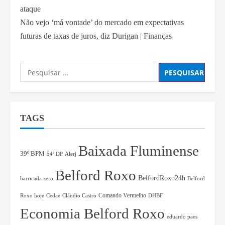
ataque
Não vejo ‘má vontade’ do mercado em expectativas
futuras de taxas de juros, diz Durigan | Finanças
TAGS
Baixada Fluminense
39º BPM
54ª DP
Alerj
Belford Roxo
BelfordRoxo24h
barricada zero
Belford
Comando Vermelho
Roxo hoje
Cedae
Cláudio Castro
DHBF
Economia Belford Roxo
eduardo paes