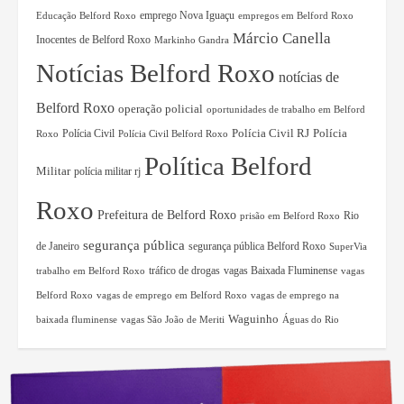
Educação Belford Roxo
emprego Nova Iguaçu
empregos em Belford Roxo
Márcio Canella
Inocentes de Belford Roxo
Markinho Gandra
Notícias Belford Roxo
notícias de
Belford Roxo
operação policial
oportunidades de trabalho em Belford
Polícia Civil RJ
Polícia Civil
Polícia
Roxo
Polícia Civil Belford Roxo
Política Belford
Militar
polícia militar rj
Roxo
Prefeitura de Belford Roxo
Rio
prisão em Belford Roxo
segurança pública
de Janeiro
segurança pública Belford Roxo
SuperVia
tráfico de drogas
vagas Baixada Fluminense
trabalho em Belford Roxo
vagas
Belford Roxo
vagas de emprego em Belford Roxo
vagas de emprego na
Waguinho
baixada fluminense
vagas São João de Meriti
Águas do Rio