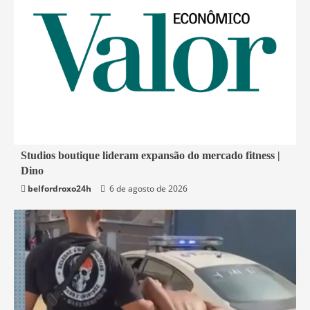
4 min read
Studios boutique lideram expansão do mercado fitness |
Dino
Economia
belfordroxo24h
6 de agosto de 2026