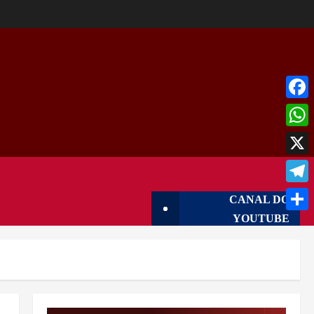
Face
What
X
Tele
CANAL DO
YOUTUBE
Shar