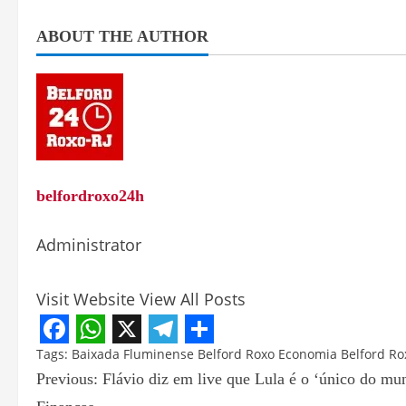
ABOUT THE AUTHOR
belfordroxo24h
Administrator
Visit Website
View All Posts
Facebook
WhatsApp
X
Telegram
Share
Tags:
Baixada Fluminense
Belford Roxo
Economia Belford Ro
Previous:
Flávio diz em live que Lula é o ‘único do mu