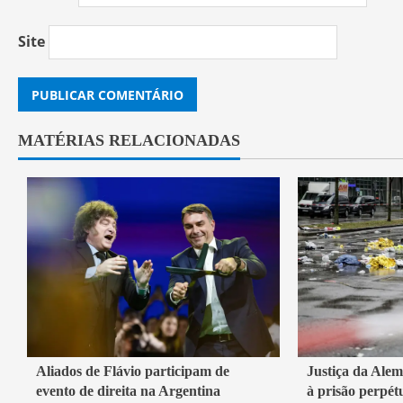
Site
MATÉRIAS RELACIONADAS
2 min read
1 min read
Aliados de Flávio participam de
Justiça da Ale
evento de direita na Argentina
à prisão perpét
Mundo
Mundo