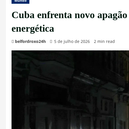
Mundo
Cuba enfrenta novo apagão 
energética
belfordroxo24h
5 de julho de 2026
2 min read