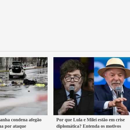
3 min read
manha condena afegão
Por que Lula e Milei estão em crise
ua por ataque
diplomática? Entenda os motivos
Mundo