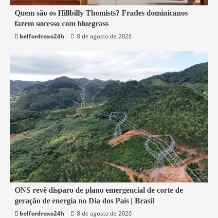
4 min read
Quem são os Hillbilly Thomists? Frades dominicanos
fazem sucesso com bluegrass
Mundo
belfordroxo24h
8 de agosto de 2026
2 min read
ONS revê disparo de plano emergencial de corte de
geração de energia no Dia dos Pais | Brasil
Economia
belfordroxo24h
8 de agosto de 2026