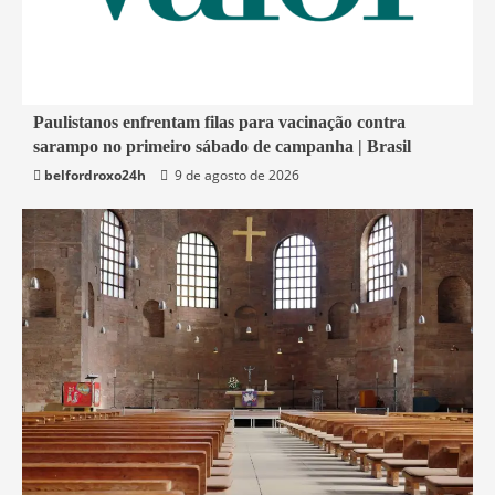
4 min read
Paulistanos enfrentam filas para vacinação contra
sarampo no primeiro sábado de campanha | Brasil
Economia
belfordroxo24h
9 de agosto de 2026