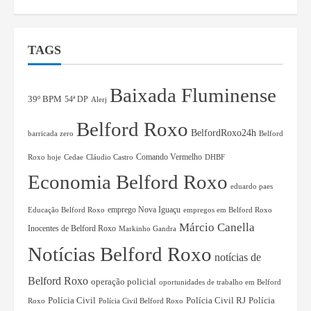
TAGS
Baixada Fluminense
39º BPM
54ª DP
Alerj
Belford Roxo
BelfordRoxo24h
barricada zero
Belford
Comando Vermelho
Roxo hoje
Cedae
Cláudio Castro
DHBF
Economia Belford Roxo
eduardo paes
Educação Belford Roxo
emprego Nova Iguaçu
empregos em Belford Roxo
Márcio Canella
Inocentes de Belford Roxo
Markinho Gandra
Notícias Belford Roxo
notícias de
Belford Roxo
operação policial
oportunidades de trabalho em Belford
Polícia Civil RJ
Polícia
Polícia Civil
Roxo
Polícia Civil Belford Roxo