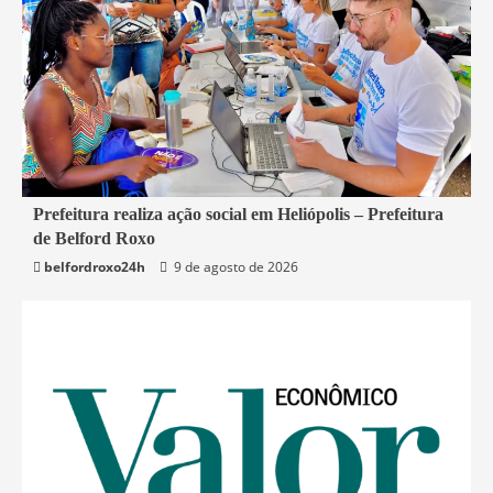
2 min read
Prefeitura realiza ação social em Heliópolis – Prefeitura
de Belford Roxo
Belford Roxo
belfordroxo24h
9 de agosto de 2026