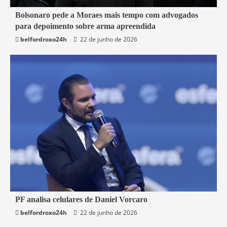
3 min read
Bolsonaro pede a Moraes mais tempo com advogados
para depoimento sobre arma apreendida
Brasil
belfordroxo24h
22 de junho de 2026
3 min read
PF analisa celulares de Daniel Vorcaro
belfordroxo24h
22 de junho de 2026
Brasil