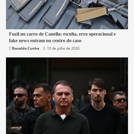
7 min read
Fuzil no carro de Canella: escolta, erro operacional e
fake news entram no centro do caso
Belford Roxo
Brasil
Política
Segurança
Ronaldo Cunha
10 de julho de 2026