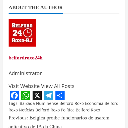
ABOUT THE AUTHOR
belfordroxo24h
Administrator
Visit Website
View All Posts
Facebook
WhatsApp
X
Telegram
Share
Tags:
Baixada Fluminense
Belford Roxo
Economia Belford
Roxo
Notícias Belford Roxo
Política Belford Roxo
Previous:
Bélgica proíbe funcionários de usarem
aplicativo de IA da China