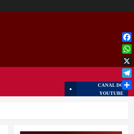
Face
What
X
Tele
CANAL DO
YOUTUBE
Shar