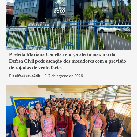
1 min read
Prefeita Mariana Canella reforça alerta máximo da
Defesa Civil pede atenção dos moradores com a previsão
Belford Roxo
de rajadas de vento fortes
belfordroxo24h
7 de agosto de 2026