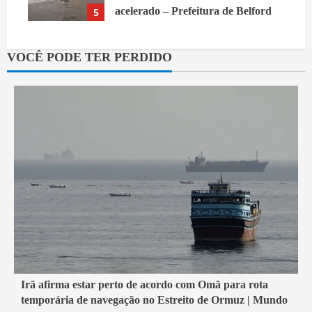
acelerado – Prefeitura de Belford
5
Roxo
8 de agosto de 2026
VOCÊ PODE TER PERDIDO
1 min read
Irã afirma estar perto de acordo com Omã para rota
temporária de navegação no Estreito de Ormuz | Mundo
Economia