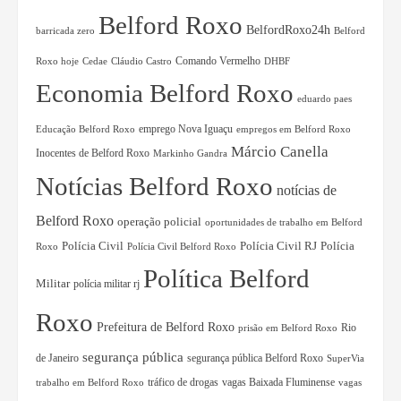
Belford Roxo
BelfordRoxo24h
barricada zero
Belford
Comando Vermelho
Roxo hoje
Cedae
Cláudio Castro
DHBF
Economia Belford Roxo
eduardo paes
Educação Belford Roxo
emprego Nova Iguaçu
empregos em Belford Roxo
Márcio Canella
Inocentes de Belford Roxo
Markinho Gandra
Notícias Belford Roxo
notícias de
Belford Roxo
operação policial
oportunidades de trabalho em Belford
Polícia Civil RJ
Polícia
Polícia Civil
Roxo
Polícia Civil Belford Roxo
Política Belford
Militar
polícia militar rj
Roxo
Prefeitura de Belford Roxo
Rio
prisão em Belford Roxo
segurança pública
de Janeiro
segurança pública Belford Roxo
SuperVia
tráfico de drogas
vagas Baixada Fluminense
trabalho em Belford Roxo
vagas