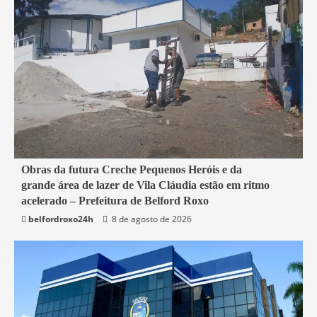
2 min read
Obras da futura Creche Pequenos Heróis e da
grande área de lazer de Vila Cláudia estão em ritmo
Belford Roxo
acelerado – Prefeitura de Belford Roxo
belfordroxo24h
8 de agosto de 2026