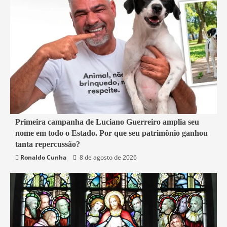
4 min read
Primeira campanha de Luciano Guerreiro amplia seu
nome em todo o Estado. Por que seu patrimônio ganhou
Política
Rio de Janeiro
tanta repercussão?
Ronaldo Cunha
8 de agosto de 2026