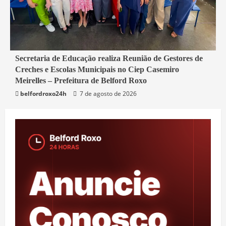
4 min read
Secretaria de Educação realiza Reunião de Gestores de
Creches e Escolas Municipais no Ciep Casemiro
Belford Roxo
Meirelles – Prefeitura de Belford Roxo
belfordroxo24h
7 de agosto de 2026