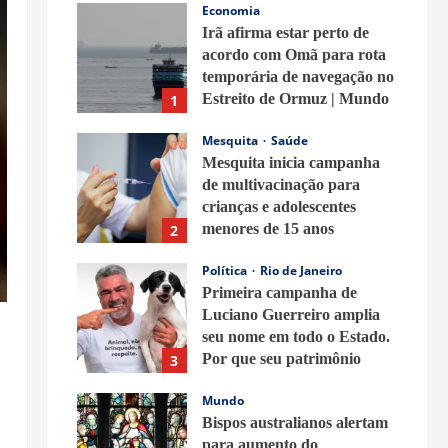
Economia
Irã afirma estar perto de
acordo com Omã para rota
temporária de navegação no
Estreito de Ormuz | Mundo
1
8 de agosto de 2026
Mesquita
Saúde
Mesquita inicia campanha
de multivacinação para
crianças e adolescentes
menores de 15 anos
2
8 de agosto de 2026
Política
Rio de Janeiro
Primeira campanha de
Luciano Guerreiro amplia
seu nome em todo o Estado.
Por que seu patrimônio
3
ganhou tanta repercussão?
Mundo
8 de agosto de 2026
Bispos australianos alertam
para aumento do