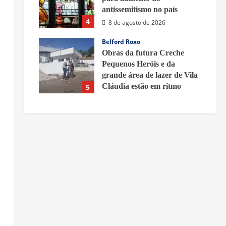
antissemitismo no país
4
8 de agosto de 2026
Belford Roxo
Obras da futura Creche
a
Pequenos Heróis e da
grande área de lazer de Vila
Cláudia estão em ritmo
5
acelerado – Prefeitura de
Belford Roxo
8 de agosto de 2026