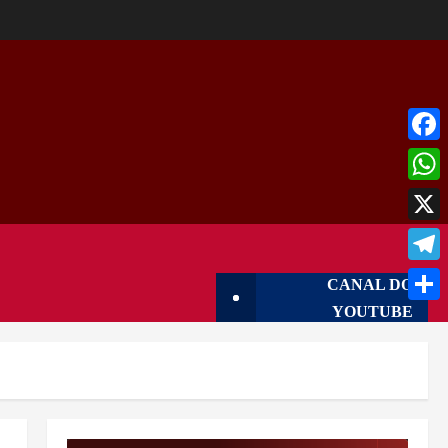
Face
What
X
Tele
CANAL DO
YOUTUBE
Shar