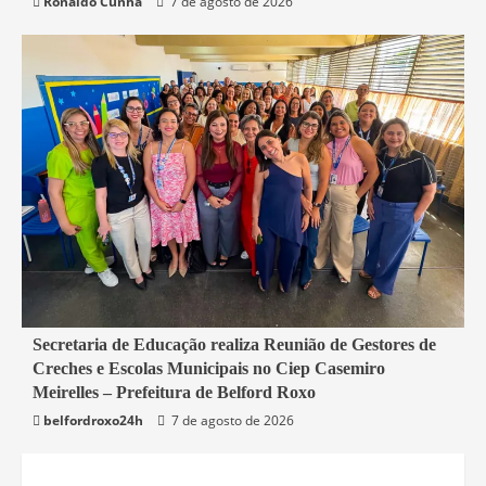
Ronaldo Cunha
7 de agosto de 2026
4 min read
Secretaria de Educação realiza Reunião de Gestores de
Creches e Escolas Municipais no Ciep Casemiro
Belford Roxo
Meirelles – Prefeitura de Belford Roxo
belfordroxo24h
7 de agosto de 2026