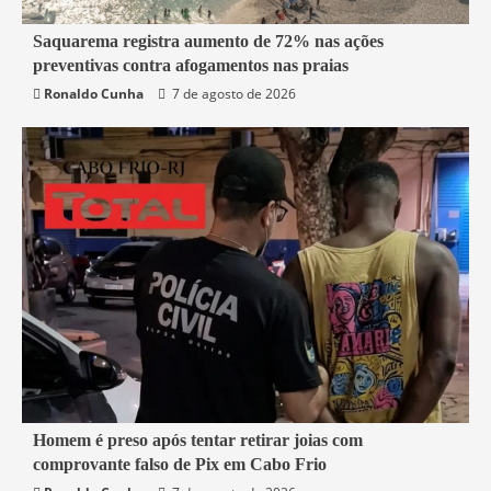
2 min read
Saquarema registra aumento de 72% nas ações
preventivas contra afogamentos nas praias
Saquarema
Ronaldo Cunha
7 de agosto de 2026
2 min read
Homem é preso após tentar retirar joias com
comprovante falso de Pix em Cabo Frio
Cabo Frio
Segurança