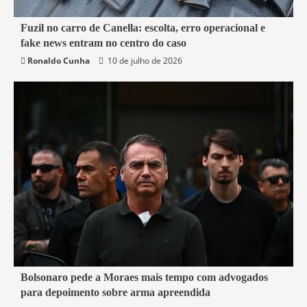
7 min read
Fuzil no carro de Canella: escolta, erro operacional e
fake news entram no centro do caso
Belford Roxo
Brasil
Política
Segurança
Ronaldo Cunha
10 de julho de 2026
3 min read
Bolsonaro pede a Moraes mais tempo com advogados
para depoimento sobre arma apreendida
Brasil