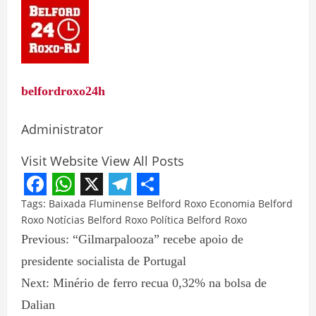
belfordroxo24h
Administrator
Visit Website
View All Posts
Facebook
WhatsApp
X
Telegram
Share
Tags:
Baixada Fluminense
Belford Roxo
Economia Belford
Roxo
Notícias Belford Roxo
Política Belford Roxo
Previous:
“Gilmarpalooza” recebe apoio de
presidente socialista de Portugal
Next:
Minério de ferro recua 0,32% na bolsa de
Dalian