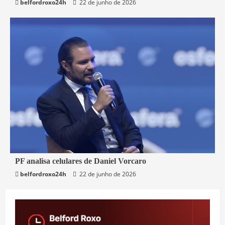
belfordroxo24h
22 de junho de 2026
3 min read
PF analisa celulares de Daniel Vorcaro
belfordroxo24h
22 de junho de 2026
Brasil