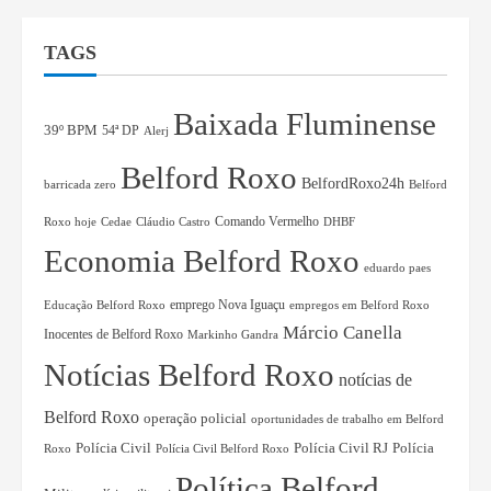
TAGS
Baixada Fluminense
39º BPM
54ª DP
Alerj
Belford Roxo
BelfordRoxo24h
barricada zero
Belford
Comando Vermelho
Roxo hoje
Cedae
Cláudio Castro
DHBF
Economia Belford Roxo
eduardo paes
Educação Belford Roxo
emprego Nova Iguaçu
empregos em Belford Roxo
Márcio Canella
Inocentes de Belford Roxo
Markinho Gandra
Notícias Belford Roxo
notícias de
Belford Roxo
operação policial
oportunidades de trabalho em Belford
Polícia Civil RJ
Polícia
Polícia Civil
Roxo
Polícia Civil Belford Roxo
Política Belford