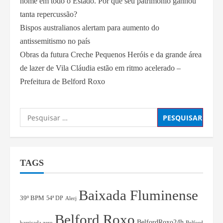
nome em todo o Estado. Por que seu patrimônio ganhou
tanta repercussão?
Bispos australianos alertam para aumento do
antissemitismo no país
Obras da futura Creche Pequenos Heróis e da grande área
de lazer de Vila Cláudia estão em ritmo acelerado –
Prefeitura de Belford Roxo
TAGS
Baixada Fluminense
39º BPM
54ª DP
Alerj
Belford Roxo
BelfordRoxo24h
barricada zero
Belford