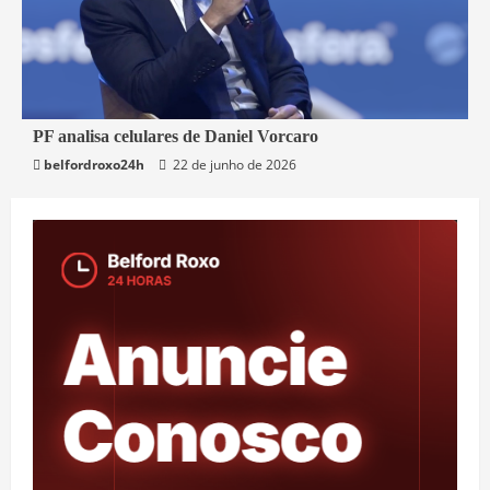
3 min read
PF analisa celulares de Daniel Vorcaro
belfordroxo24h
22 de junho de 2026
Brasil