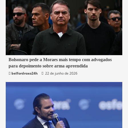
3 min read
Bolsonaro pede a Moraes mais tempo com advogados
para depoimento sobre arma apreendida
Brasil
belfordroxo24h
22 de junho de 2026