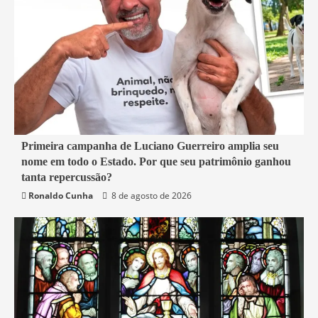
4 min read
Primeira campanha de Luciano Guerreiro amplia seu
nome em todo o Estado. Por que seu patrimônio ganhou
Política
Rio de Janeiro
tanta repercussão?
Ronaldo Cunha
8 de agosto de 2026