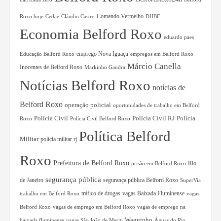
Comando Vermelho
Roxo hoje
Cedae
Cláudio Castro
DHBF
Economia Belford Roxo
eduardo paes
Educação Belford Roxo
emprego Nova Iguaçu
empregos em Belford Roxo
Márcio Canella
Inocentes de Belford Roxo
Markinho Gandra
Notícias Belford Roxo
notícias de
Belford Roxo
operação policial
oportunidades de trabalho em Belford
Polícia Civil RJ
Polícia
Polícia Civil
Roxo
Polícia Civil Belford Roxo
Política Belford
Militar
polícia militar rj
Roxo
Prefeitura de Belford Roxo
Rio
prisão em Belford Roxo
segurança pública
de Janeiro
segurança pública Belford Roxo
SuperVia
tráfico de drogas
vagas Baixada Fluminense
trabalho em Belford Roxo
vagas
Belford Roxo
vagas de emprego em Belford Roxo
vagas de emprego na
Waguinho
baixada fluminense
vagas São João de Meriti
Águas do Rio