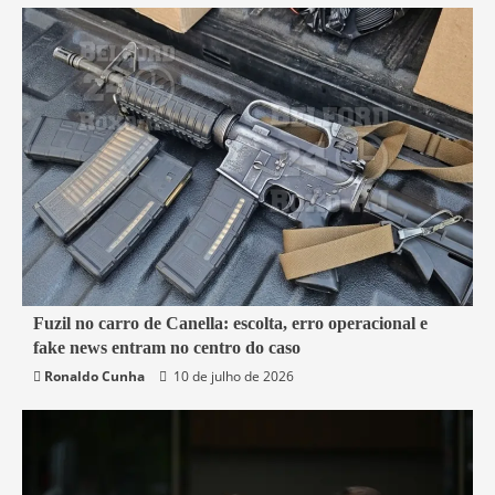
7 min read
Fuzil no carro de Canella: escolta, erro operacional e
fake news entram no centro do caso
Belford Roxo
Brasil
Política
Segurança
Ronaldo Cunha
10 de julho de 2026