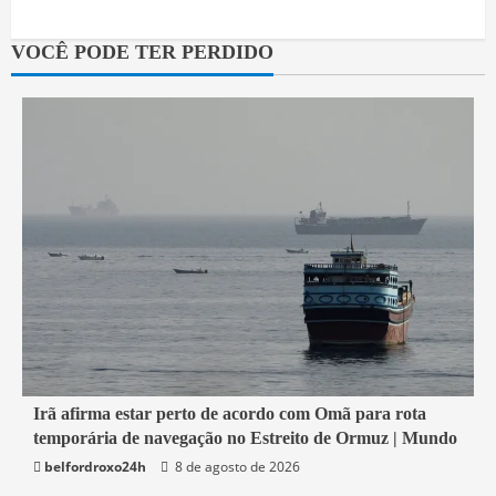
Roxo
8 de agosto de 2026
VOCÊ PODE TER PERDIDO
1 min read
Irã afirma estar perto de acordo com Omã para rota
temporária de navegação no Estreito de Ormuz | Mundo
Economia
belfordroxo24h
8 de agosto de 2026