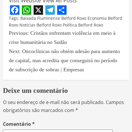
Visit Website
View All Posts
Facebook
WhatsApp
X
Telegram
Share
Tags:
Baixada Fluminense
Belford Roxo
Economia Belford
Roxo
Notícias Belford Roxo
Política Belford Roxo
Previous:
Cristãos enfrentam violência em meio à
crise humanitária no Sudão
Next:
Oncoclínicas não obtém adesão para aumento
de capital, mas acredita que conseguirá no período
de subscrição de sobras | Empresas
Deixe um comentário
O seu endereço de e-mail não será publicado.
Campos
obrigatórios são marcados com
*
Comentário
*