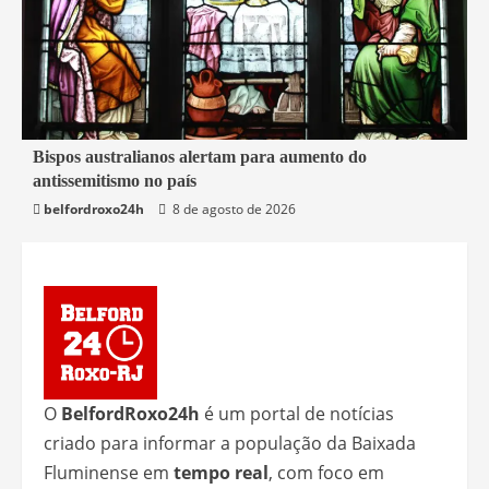
6 min read
Bispos australianos alertam para aumento do
antissemitismo no país
Mundo
belfordroxo24h
8 de agosto de 2026
O
BelfordRoxo24h
é um portal de notícias
criado para informar a população da Baixada
Fluminense em
tempo real
, com foco em